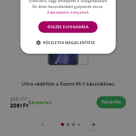
számukra, vagy amelyeket a szolgáltatásaik
Ön általi használatából gyűjtöttek össze.
Adatvédelmi irányelvek
ÖSSZES ELFOGADÁSA
RÉSZLETEK MEGJELENÍTÉSE
Ultra védőfólia a Xiaomi Mi 11 készülékhez
2661 Ft
Vásárlás
Készleten
2081 Ft