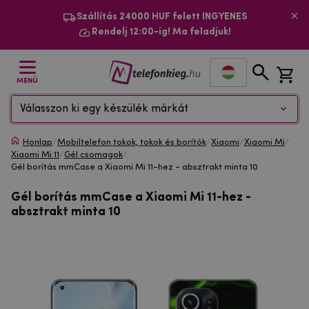
Szállítás 24000 HUF felett INGYENES
Rendelj 12:00-ig! Ma feladjuk!
MENÜ
Válasszon ki egy készülék márkát
Honlap
/
Mobiltelefon tokok, tokok és borítók
/
Xiaomi
/
Xiaomi Mi
/
Xiaomi Mi 11
/
Gél csomagok
/
Gél borítás mmCase a Xiaomi Mi 11-hez - absztrakt minta 10
Gél borítás mmCase a Xiaomi Mi 11-hez -
absztrakt minta 10