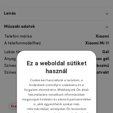
Leírás
Műszaki adatok
Telefon márka
Xiaomi
A telefonmodellhez
Xiaomi Mi 11
Lakás típusa
Gél
Anyag
rugalmas gél
Ez a weboldal sütiket
Színes
többszínű
használ
Színes motívum
Absztrakt
Cookie-kat használunk a tartalom, a
hirdetések személyre szabására és a
Ne felejtsd el
forgalom elemzésére. Webhelyünk Ön általi
használatára vonatkozó információkat
megosztjuk hirdetési és elemző partnereinkkel
is, akik egyesíthetik azokat más
Események -22%
információkkal, amelyeket Ön biztosított