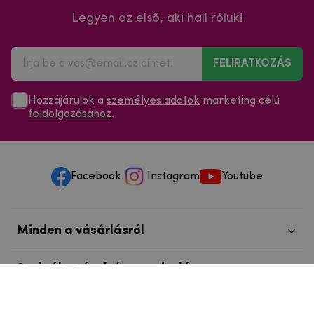
Legyen az első, aki hall róluk!
FELIRATKOZÁS
Hozzájárulok a
személyes adatok
marketing célú
feldolgozásához
.
Facebook
Instagram
Youtube
Minden a vásárlásról
Szolgáltatások és szervizelés
Szerzői jog © 2025
mpouzdra.hu