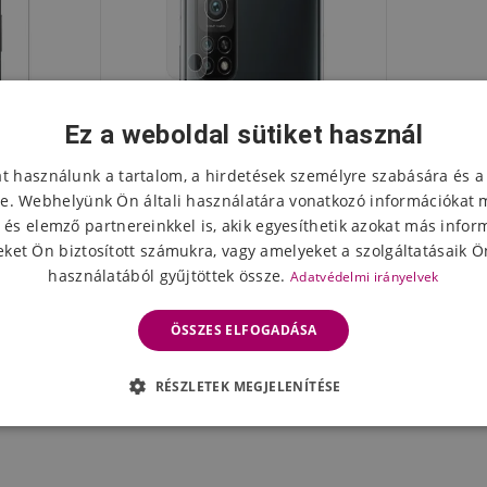
Ez a weboldal sütiket használ
at használunk a tartalom, a hirdetések személyre szabására és a
e. Webhelyünk Ön általi használatára vonatkozó információkat 
 és elemző partnereinkkel is, akik egyesíthetik azokat más infor
ket Ön biztosított számukra, vagy amelyeket a szolgáltatásaik Ön
használatából gyűjtöttek össze.
Adatvédelmi irányelvek
mi Mi 10T
A Xiaomi Mi 10T Pro 5G kamera
észülékhez
lencséjének üveglapja
ÖSSZES ELFOGADÁSA
3432 Ft
eten
Készleten
RÉSZLETEK MEGJELENÍTÉSE