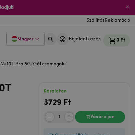
ladjuk!
Szállítás
Reklamáció
Bejelentkezés
Magyar
0 Ft
 Mi 10T Pro 5G
/
Gél csomagok
/
10T
Készleten
3729
Ft
Vásároljon