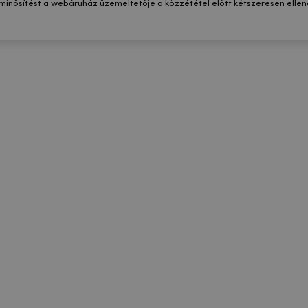
 minősítést a webáruház üzemeltetője a közzététel előtt kétszeresen ellenő