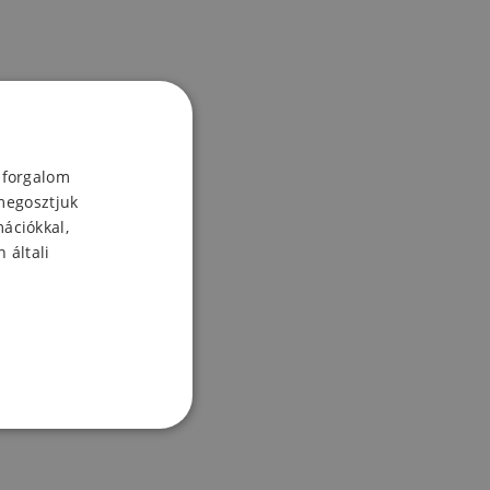
 forgalom
megosztjuk
mációkkal,
 általi