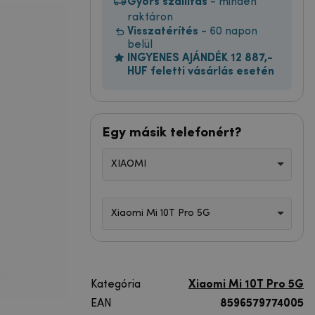
Gyors szállítás
- minden
raktáron
Visszatérítés
- 60 napon
belül
INGYENES AJÁNDÉK 12 887,-
HUF feletti vásárlás esetén
Egy másik telefonért?
XIAOMI
Xiaomi Mi 10T Pro 5G
Kategória
Xiaomi Mi 10T Pro 5G
EAN
8596579774005