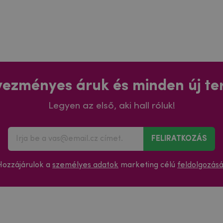
ezményes áruk és minden új t
Legyen az első, aki hall róluk!
FELIRATKOZÁS
Hozzájárulok a
személyes adatok
marketing célú
feldolgozás