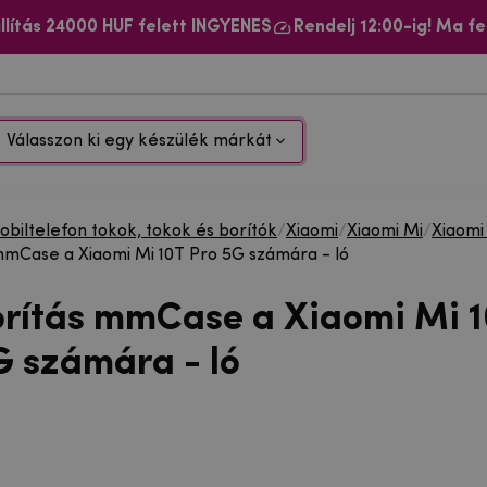
llítás 24000 HUF felett INGYENES
Rendelj 12:00-ig! Ma fe
Válasszon ki egy készülék márkát
biltelefon tokok, tokok és borítók
/
Xiaomi
/
Xiaomi Mi
/
Xiaomi
mmCase a Xiaomi Mi 10T Pro 5G számára - ló
orítás mmCase a Xiaomi Mi 
G számára - ló