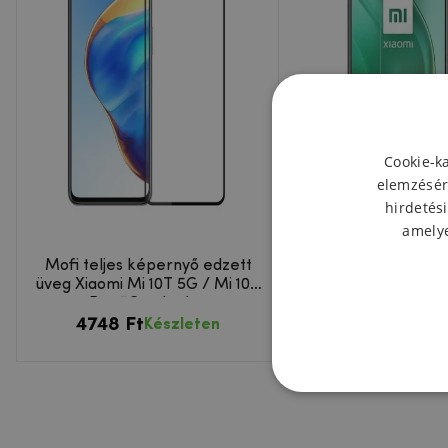
Cookie-k
elemzésér
hirdetési
amelye
Mofi teljes képernyő edzett
Edzett üveg a Xiao
üveg Xiaomi Mi 10T 5G / Mi 10T
5G/Mi 10T Pro 5G k
Pro 5G számára
4748 Ft
3432 Ft
Készleten
Készl