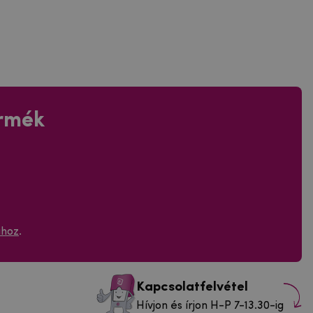
ermék
ához
.
Kapcsolatfelvétel
Hívjon és írjon H-P 7-13.30-ig