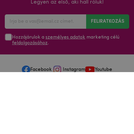
Legyen az első, aki hall róluk!
FELIRATKOZÁS
Hozzájárulok a
személyes adatok
marketing célú
feldolgozásához
.
Facebook
Instagram
Youtube
Minden a vásárlásról
Szolgáltatások és szervizelés
Szerzői jog © 2025
mpouzdra.hu