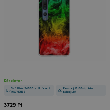
Készleten
Szállítás 24000 HUF felett
Rendelj 12:00-ig! Ma
INGYENES
feladjuk!
3729
Ft