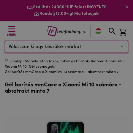
Szállítás 24000 HUF felett INGYENES
Rendelj 12:00-ig! Ma feladjuk!
MENÜ
Válasszon ki egy készülék márkát
Honlap
/
Mobiltelefon tokok, tokok és borítók
/
Xiaomi
/
Xiaomi Mi
/
Xiaomi Mi 10
/
Gél csomagok
/
Gél borítás mmCase a Xiaomi Mi 10 számára - absztrakt minta 7
Gél borítás mmCase a Xiaomi Mi 10 számára -
absztrakt minta 7