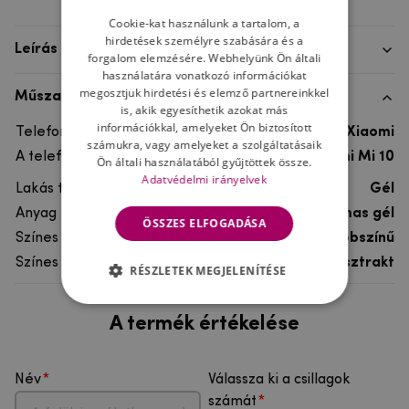
Cookie-kat használunk a tartalom, a
hirdetések személyre szabására és a
Leírás
forgalom elemzésére. Webhelyünk Ön általi
használatára vonatkozó információkat
megosztjuk hirdetési és elemző partnereinkkel
Műszaki adatok
is, akik egyesíthetik azokat más
információkkal, amelyeket Ön biztosított
Telefon márka
Xiaomi
számukra, vagy amelyeket a szolgáltatásaik
A telefonmodellhez
Xiaomi Mi 10
Ön általi használatából gyűjtöttek össze.
Adatvédelmi irányelvek
Lakás típusa
Gél
Anyag
rugalmas gél
ÖSSZES ELFOGADÁSA
Színes
többszínű
Színes motívum
Absztrakt
RÉSZLETEK MEGJELENÍTÉSE
A termék értékelése
Név
Válassza ki a csillagok
számát