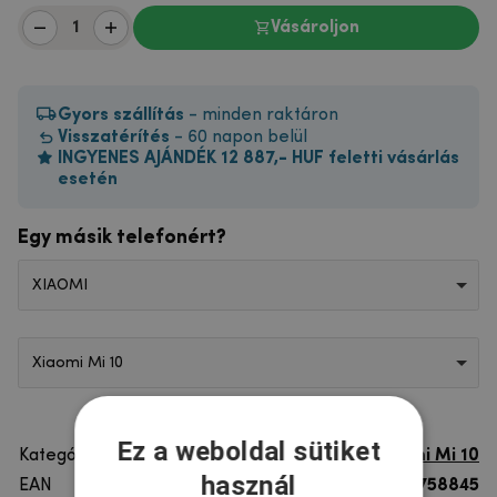
Vásároljon
Gyors szállítás
- minden raktáron
Visszatérítés
- 60 napon belül
INGYENES AJÁNDÉK 12 887,- HUF feletti vásárlás
esetén
Egy másik telefonért?
XIAOMI
Xiaomi Mi 10
Ez a weboldal sütiket
Kategória
Xiaomi Mi 10
használ
EAN
8596579758845