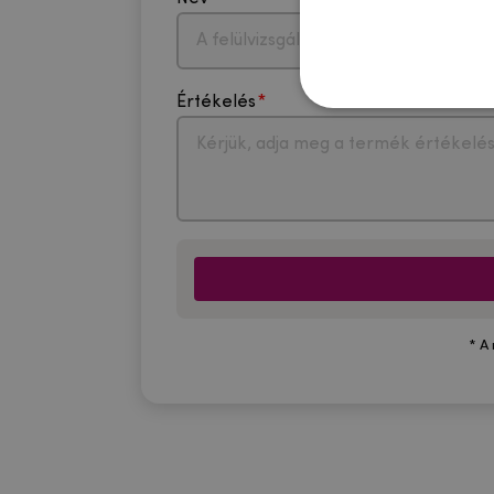
Értékelés
* A