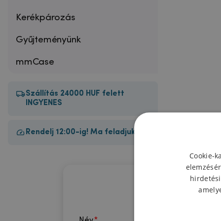
Kerékpározás
Gyűjteményünk
mmCase
Szállítás 24000 HUF felett
INGYENES
Rendelj 12:00-ig! Ma feladjuk!
Cookie-k
elemzésér
hirdetési
amelye
Név