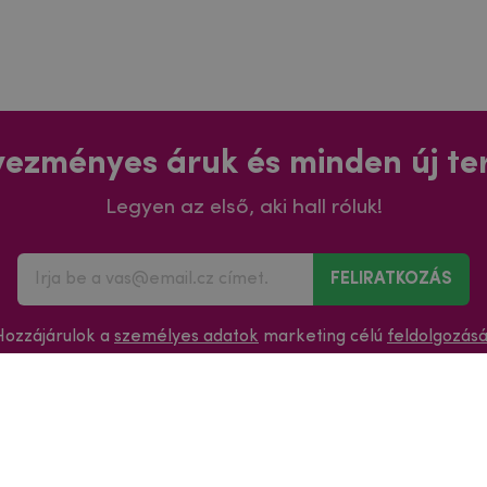
ezményes áruk és minden új t
Legyen az első, aki hall róluk!
FELIRATKOZÁS
Hozzájárulok a
személyes adatok
marketing célú
feldolgozás