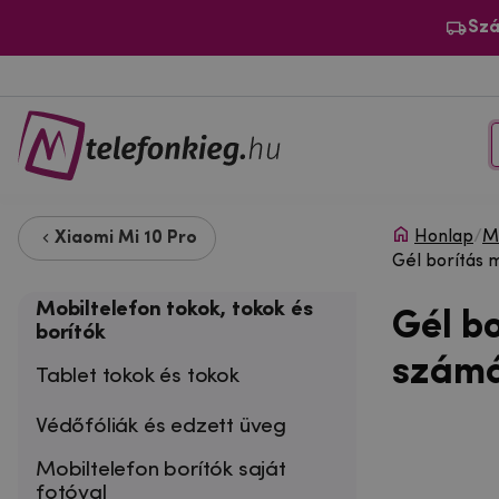
Szá
Honlap
/
Mo
Xiaomi Mi 10 Pro
Gél borítás 
Mobiltelefon tokok, tokok és
Gél b
borítók
számá
Tablet tokok és tokok
Védőfóliák és edzett üveg
Mobiltelefon borítók saját
fotóval