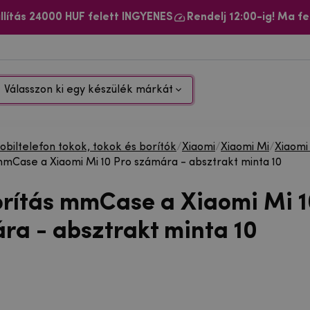
llítás 24000 HUF felett INGYENES
Rendelj 12:00-ig! Ma fe
Válasszon ki egy készülék márkát
biltelefon tokok, tokok és borítók
/
Xiaomi
/
Xiaomi Mi
/
Xiaomi
mmCase a Xiaomi Mi 10 Pro számára - absztrakt minta 10
orítás mmCase a Xiaomi Mi 1
ra - absztrakt minta 10