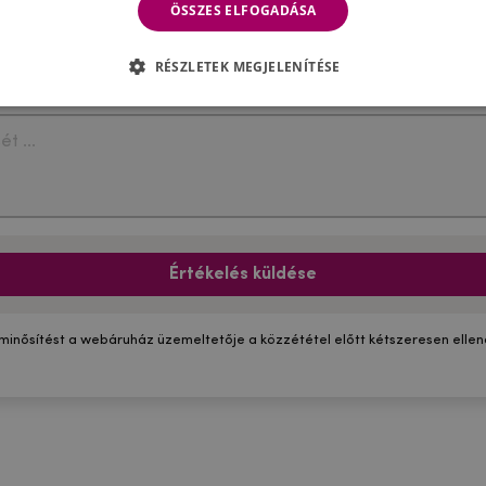
ÖSSZES ELFOGADÁSA
RÉSZLETEK MEGJELENÍTÉSE
Értékelés küldése
 minősítést a webáruház üzemeltetője a közzététel előtt kétszeresen ellenő