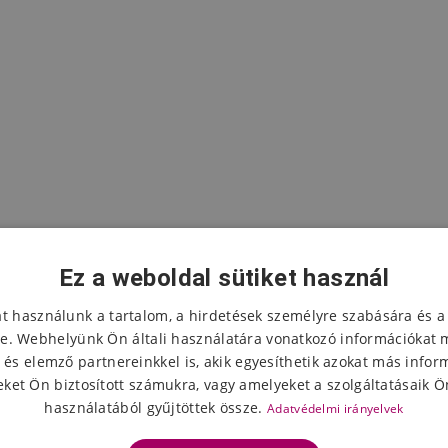
Ez a weboldal sütiket használ
at használunk a tartalom, a hirdetések személyre szabására és a
e. Webhelyünk Ön általi használatára vonatkozó információkat 
 és elemző partnereinkkel is, akik egyesíthetik azokat más infor
A termék értékelése
ket Ön biztosított számukra, vagy amelyeket a szolgáltatásaik Ön
használatából gyűjtöttek össze.
Adatvédelmi irányelvek
Válassza ki a csillagok számát