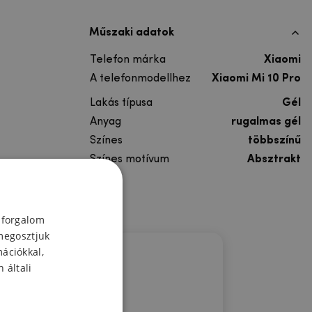
Műszaki adatok
Telefon márka
Xiaomi
A telefonmodellhez
Xiaomi Mi 10 Pro
Lakás típusa
Gél
Anyag
rugalmas gél
Színes
többszínű
Színes motívum
Absztrakt
 forgalom
megosztjuk
mációkkal,
 általi