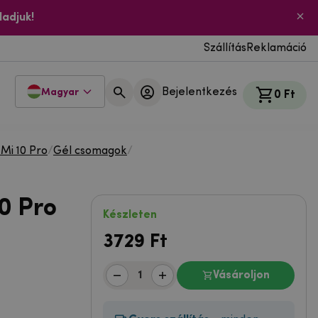
ladjuk!
Szállítás
Reklamáció
Bejelentkezés
Magyar
0 Ft
 Mi 10 Pro
/
Gél csomagok
/
0 Pro
Készleten
3729
Ft
Vásároljon