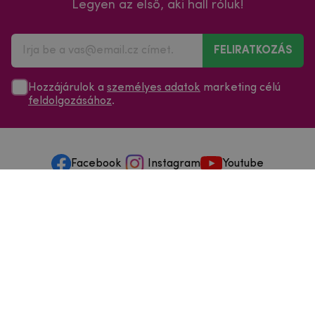
Legyen az első, aki hall róluk!
FELIRATKOZÁS
Hozzájárulok a
személyes adatok
marketing célú
feldolgozásához
.
Facebook
Instagram
Youtube
Minden a vásárlásról
Szolgáltatások és szervizelés
Szerzői jog © 2025
mpouzdra.hu