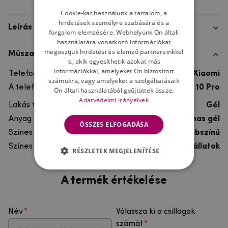
Cookie-kat használunk a tartalom, a
hirdetések személyre szabására és a
Leírás
forgalom elemzésére. Webhelyünk Ön általi
használatára vonatkozó információkat
megosztjuk hirdetési és elemző partnereinkkel
Műszaki adatok
is, akik egyesíthetik azokat más
információkkal, amelyeket Ön biztosított
Telefon márka
Xiaomi
számukra, vagy amelyeket a szolgáltatásaik
A telefonmodellhez
Xiaomi Mi 10 Pro
Ön általi használatából gyűjtöttek össze.
Adatvédelmi irányelvek
Lakás típusa
Gél
Anyag
rugalmas gél
ÖSSZES ELFOGADÁSA
Színes
többszínű
Színes motívum
Egyéb állatok
RÉSZLETEK MEGJELENÍTÉSE
A termék értékelése
Név
Válassza ki a csillagok
számát