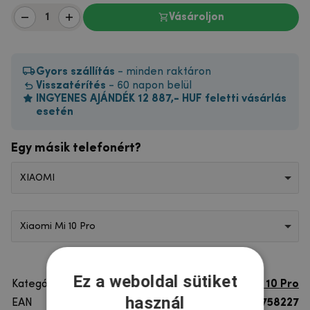
Vásároljon
Gyors szállítás
- minden raktáron
Visszatérítés
- 60 napon belül
INGYENES AJÁNDÉK 12 887,- HUF feletti vásárlás
esetén
Egy másik telefonért?
XIAOMI
Xiaomi Mi 10 Pro
Ez a weboldal sütiket
Kategória
Xiaomi Mi 10 Pro
használ
EAN
8596579758227