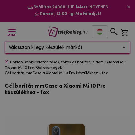
Szállítás 24000 HUF felett INGYENES
Rendelj 12:00-ig! Ma feladjuk!
MENÜ
Válasszon ki egy készülék márkát
Honlap
/
Mobiltelefon tokok, tokok és borítók
/
Xiaomi
/
Xiaomi Mi
/
Xiaomi Mi 10 Pro
/
Gél csomagok
/
Gél borítás mmCase a Xiaomi Mi 10 Pro készülékhez - fox
Gél borítás mmCase a Xiaomi Mi 10 Pro
készülékhez - fox