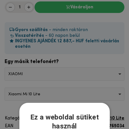
Vásároljon
Gyors szállítás
- minden raktáron
Visszatérítés
- 60 napon belül
INGYENES AJÁNDÉK 12 887,- HUF feletti vásárlás
esetén
Egy másik telefonért?
XIAOMI
Xiaomi Mi 10 Lite
Ez a weboldal sütiket
Kategória
Xiaomi Mi 10 Lite
használ
EAN
8596579765034