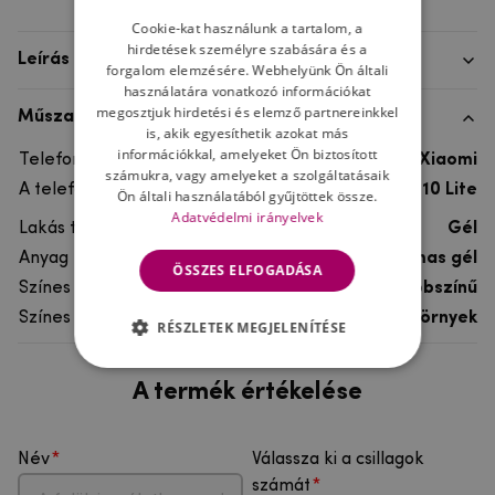
Cookie-kat használunk a tartalom, a
hirdetések személyre szabására és a
Leírás
forgalom elemzésére. Webhelyünk Ön általi
használatára vonatkozó információkat
megosztjuk hirdetési és elemző partnereinkkel
Műszaki adatok
is, akik egyesíthetik azokat más
információkkal, amelyeket Ön biztosított
Telefon márka
Xiaomi
számukra, vagy amelyeket a szolgáltatásaik
A telefonmodellhez
Xiaomi Mi 10 Lite
Ön általi használatából gyűjtöttek össze.
Adatvédelmi irányelvek
Lakás típusa
Gél
Anyag
rugalmas gél
ÖSSZES ELFOGADÁSA
Színes
többszínű
Színes motívum
Szörnyek
RÉSZLETEK MEGJELENÍTÉSE
A termék értékelése
Név
Válassza ki a csillagok
számát