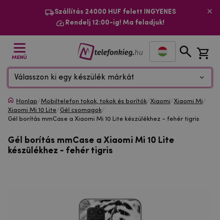
Szállítás 24000 HUF felett INGYENES
Rendelj 12:00-ig! Ma feladjuk!
MENÜ
Válasszon ki egy készülék márkát
Honlap
/
Mobiltelefon tokok, tokok és borítók
/
Xiaomi
/
Xiaomi Mi
/
Xiaomi Mi 10 Lite
/
Gél csomagok
/
Gél borítás mmCase a Xiaomi Mi 10 Lite készülékhez - fehér tigris
Gél borítás mmCase a Xiaomi Mi 10 Lite
készülékhez - fehér tigris