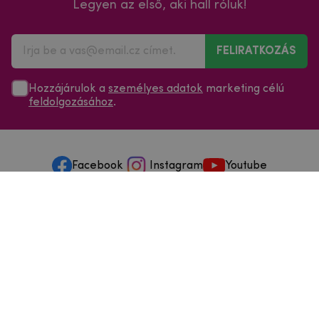
Legyen az első, aki hall róluk!
FELIRATKOZÁS
Hozzájárulok a
személyes adatok
marketing célú
feldolgozásához
.
Facebook
Instagram
Youtube
Minden a vásárlásról
Szolgáltatások és szervizelés
Szerzői jog © 2025
mpouzdra.hu