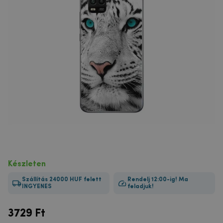
Készleten
Szállítás 24000 HUF felett
Rendelj 12:00-ig! Ma
INGYENES
feladjuk!
3729
Ft