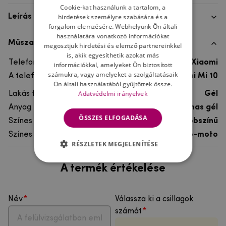
Cookie-kat használunk a tartalom, a
hirdetések személyre szabására és a
Leírás
forgalom elemzésére. Webhelyünk Ön általi
használatára vonatkozó információkat
Műszaki adatok
megosztjuk hirdetési és elemző partnereinkkel
is, akik egyesíthetik azokat más
Telefon márka
Xiaomi
információkkal, amelyeket Ön biztosított
számukra, vagy amelyeket a szolgáltatásaik
A telefonmodellhez
Xiaomi Mi 10
Ön általi használatából gyűjtöttek össze.
Adatvédelmi irányelvek
Lakás típusa
Gél
Anyag
rugalmas gél
ÖSSZES ELFOGADÁSA
Színes
többszínű
Színes motívum
Auto-moto
RÉSZLETEK MEGJELENÍTÉSE
A termék értékelése
Név
Válassza ki a csillagok
számát