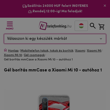
Szállítás 24000 HUF felett INGYENES
Rendelj 12:00-ig! Ma feladjuk!
MENÜ
Válasszon ki egy készülék márkát
Honlap
/
Mobiltelefon tokok, tokok és borítók
/
Xiaomi
/
Xiaomi Mi
/
Xiaomi Mi 10
/
Gél csomagok
/
Gél borítás mmCase a Xiaomi Mi 10 - autóhoz 1
Gél borítás mmCase a Xiaomi Mi 10 - autóhoz 1