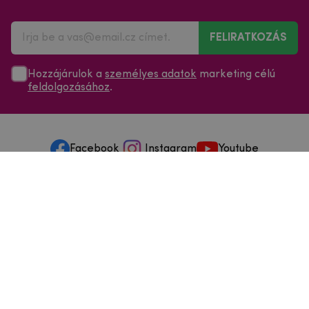
FELIRATKOZÁS
Hozzájárulok a
személyes adatok
marketing célú
feldolgozásához
.
Facebook
Instagram
Youtube
Minden a vásárlásról
Szolgáltatások és szervizelés
Szerzői jog © 2025
mpouzdra.hu