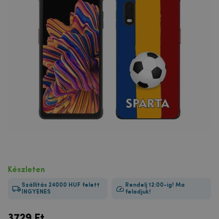
Készleten
Szállítás 24000 HUF felett
Rendelj 12:00-ig! Ma
INGYENES
feladjuk!
3729
Ft