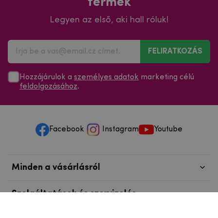
termék
Legyen az első, aki hall róluk!
FELIRATKOZÁS
Hozzájárulok a
személyes adatok
marketing célú
feldolgozásához
.
Facebook
Instagram
Youtube
Minden a vásárlásról
Szolgáltatások és szervizelés
Szerzői jog © 2025
mpouzdra.hu