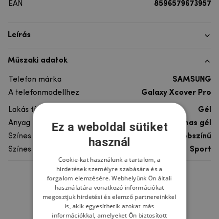
EAN
8596579673957
Leírás
Műszaki adatok
Telefon márka
SAMSUNG
A telefonmodellhez
Galaxy Xcover Pro
Lakás típusa
Gél
Anyag
rugalmas gél
Ez a weboldal sütiket
Színes
többszínű
használ
Színes motívum
Sport
Cookie-kat használunk a tartalom, a
hirdetések személyre szabására és a
forgalom elemzésére. Webhelyünk Ön általi
Ne felejtsd el
használatára vonatkozó információkat
megosztjuk hirdetési és elemző partnereinkkel
is, akik egyesíthetik azokat más
információkkal, amelyeket Ön biztosított