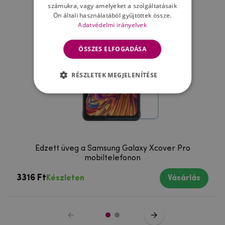
számukra, vagy amelyeket a szolgáltatásaik
Ön általi használatából gyűjtöttek össze.
Adatvédelmi irányelvek
ÖSSZES ELFOGADÁSA
RÉSZLETEK MEGJELENÍTÉSE
Edzett üveg a Samsung Galaxy Xcover Pro
mobiltelefonon
3316 Ft
Készleten
Vásárlás