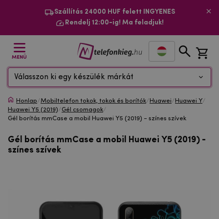
Szállítás 24000 HUF felett INGYENES
Rendelj 12:00-ig! Ma feladjuk!
MENÜ
Válasszon ki egy készülék márkát
Honlap
/
Mobiltelefon tokok, tokok és borítók
/
Huawei
/
Huawei Y
/
Huawei Y5 (2019)
/
Gél csomagok
/
Gél borítás mmCase a mobil Huawei Y5 (2019) - színes szívek
Gél borítás mmCase a mobil Huawei Y5 (2019) -
színes szívek