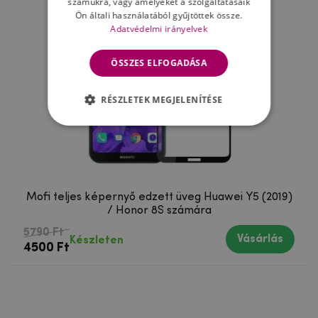
számukra, vagy amelyeket a szolgáltatásaik
Ön általi használatából gyűjtöttek össze.
Adatvédelmi irányelvek
ÖSSZES ELFOGADÁSA
RÉSZLETEK MEGJELENÍTÉSE
Mofi teljes képernyő edzett üveg Huawei Y5 (2019)
/ Honor 8S számára
5790 Ft
Vásárlás
Készleten
4500 Ft