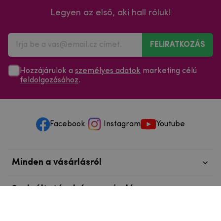
Legyen az első, aki hall róluk!
FELIRATKOZÁS
Hozzájárulok a
személyes adatok
marketing célú
feldolgozásához
.
Facebook
Instagram
Youtube
Minden a vásárlásról
Szolgáltatások és szervizelés
Szerzői jog © 2025
mpouzdra.hu