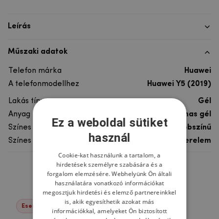
Leírás
Műszaki adatok
Telefon márka
Huawei
A telefonmodellhez
Huawei Y5 (2019)
Lakás típusa
Gél
Anyag
rugalmas gél
Ez a weboldal sütiket
Színes
többszínű
használ
Színes motívum
Szerelem
Cookie-kat használunk a tartalom, a
hirdetések személyre szabására és a
Ne felejtsd el
forgalom elemzésére. Webhelyünk Ön általi
használatára vonatkozó információkat
megosztjuk hirdetési és elemző partnereinkkel
is, akik egyesíthetik azokat más
Események -22%
információkkal, amelyeket Ön biztosított