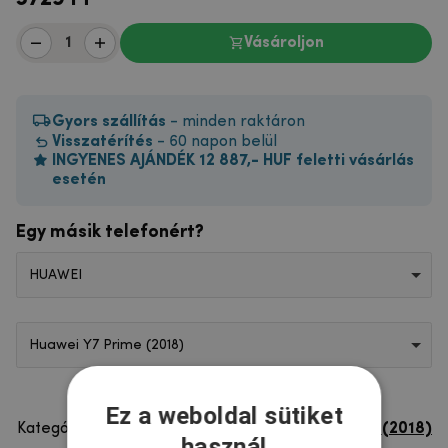
Vásároljon
Gyors szállítás
- minden raktáron
Visszatérítés
- 60 napon belül
INGYENES AJÁNDÉK 12 887,- HUF feletti vásárlás
esetén
Egy másik telefonért?
HUAWEI
Huawei Y7 Prime (2018)
Ez a weboldal sütiket
Kategória
Huawei Y7 Prime (2018)
használ