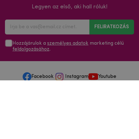
Legyen az első, aki hall róluk!
FELIRATKOZÁS
Hozzájárulok a
személyes adatok
marketing célú
feldolgozásához
.
Facebook
Instagram
Youtube
Minden a vásárlásról
Szolgáltatások és szervizelés
Szerzői jog © 2025
mpouzdra.hu