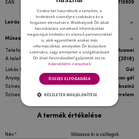
EAN
8596579715909
Cookie-kat használunk a tartalom, a
hirdetések személyre szabására és a
forgalom elemzésére. Webhelyünk Ön általi
Leírás
használatára vonatkozó információkat
megosztjuk hirdetési és elemző partnereinkkel
Műszaki adatok
is, akik egyesíthetik azokat más
információkkal, amelyeket Ön biztosított
Telefon márka
Huawei
számukra, vagy amelyeket a szolgáltatásaik
Ön általi használatából gyűjtöttek össze.
A telefonmodellhez
Huawei Y7 Prime (2018)
Adatvédelmi irányelvek
Lakás típusa
Gél
Anyag
rugalmas gél
ÖSSZES ELFOGADÁSA
Színes
többszínű
RÉSZLETEK MEGJELENÍTÉSE
Színes motívum
Szerelem
A termék értékelése
Név
Válassza ki a csillagok