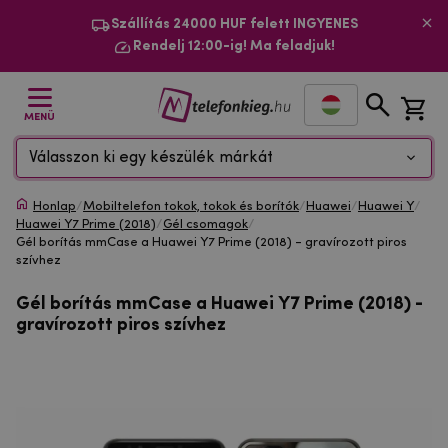
Szállítás 24000 HUF felett INGYENES
Rendelj 12:00-ig! Ma feladjuk!
MENÜ
Válasszon ki egy készülék márkát
Honlap
/
Mobiltelefon tokok, tokok és borítók
/
Huawei
/
Huawei Y
/
Huawei Y7 Prime (2018)
/
Gél csomagok
/
Gél borítás mmCase a Huawei Y7 Prime (2018) - gravírozott piros
szívhez
Gél borítás mmCase a Huawei Y7 Prime (2018) -
gravírozott piros szívhez