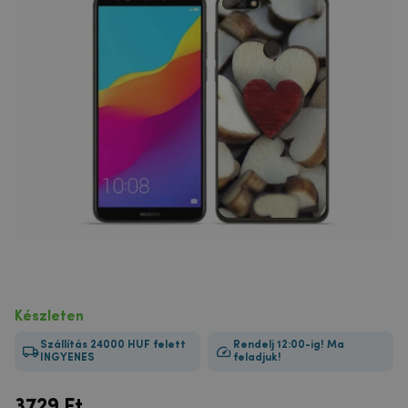
Készleten
Szállítás 24000 HUF felett
Rendelj 12:00-ig! Ma
INGYENES
feladjuk!
3729
Ft