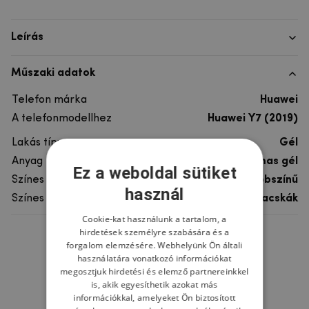
Leírás
Műszaki adatok
Telefon márka
Huawei
A telefonmodellhez
Huawei Y7 (2019)
Lakás típusa
Gél
Anyag
rugalmas gél
Ez a weboldal sütiket
Színes
többszínű
használ
Színes motívum
Macskák
Cookie-kat használunk a tartalom, a
hirdetések személyre szabására és a
Ne felejtsd el
forgalom elemzésére. Webhelyünk Ön általi
használatára vonatkozó információkat
megosztjuk hirdetési és elemző partnereinkkel
is, akik egyesíthetik azokat más
információkkal, amelyeket Ön biztosított