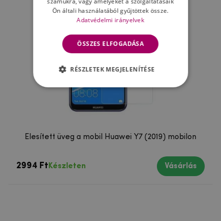
számukra, vagy amelyeket a szolgáltatásaik
Ön általi használatából gyűjtöttek össze.
Adatvédelmi irányelvek
ÖSSZES ELFOGADÁSA
RÉSZLETEK MEGJELENÍTÉSE
Élesített üveg a mobil Huawei Y7 (2019) mobilon
2994 Ft
Készleten
Vásárlás