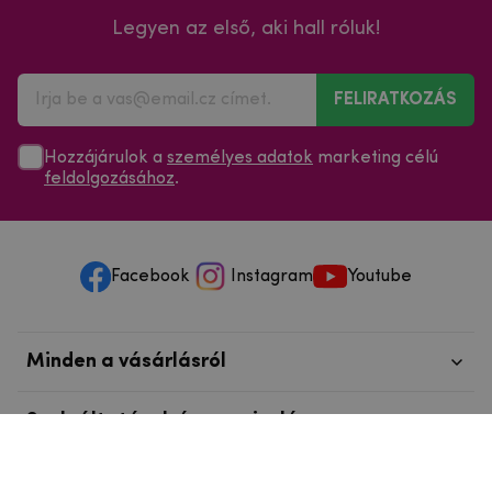
Legyen az első, aki hall róluk!
FELIRATKOZÁS
Hozzájárulok a
személyes adatok
marketing célú
feldolgozásához
.
Facebook
Instagram
Youtube
Minden a vásárlásról
Szolgáltatások és szervizelés
Szerzői jog © 2025
mpouzdra.hu