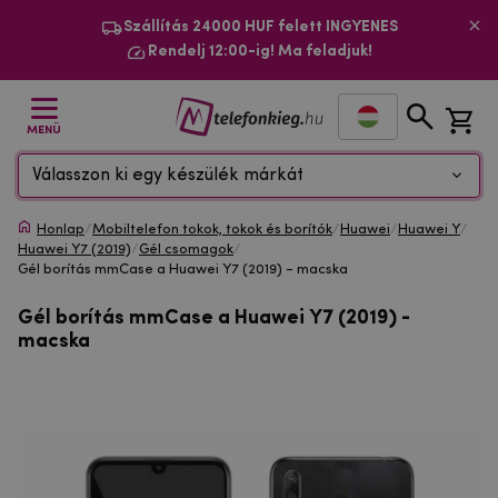
Szállítás 24000 HUF felett INGYENES
Rendelj 12:00-ig! Ma feladjuk!
MENÜ
Válasszon ki egy készülék márkát
Honlap
/
Mobiltelefon tokok, tokok és borítók
/
Huawei
/
Huawei Y
/
Huawei Y7 (2019)
/
Gél csomagok
/
Gél borítás mmCase a Huawei Y7 (2019) - macska
Gél borítás mmCase a Huawei Y7 (2019) -
macska