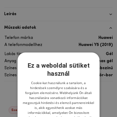
Leírás
Műszaki adatok
Telefon márka
Huawei
A telefonmodellhez
Huawei Y5 (2019)
Lakás típusa
Gél
Anyag
rugalmas gél
Ez a weboldal sütiket
Színes
többszínű
használ
Színes motívum
Sör-bor
Cookie-kat használunk a tartalom, a
hirdetések személyre szabására és a
Ne felejtsd el
forgalom elemzésére. Webhelyünk Ön általi
használatára vonatkozó információkat
megosztjuk hirdetési és elemző partnereinkkel
is, akik egyesíthetik azokat más
Események -22%
információkkal, amelyeket Ön biztosított