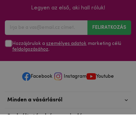
Legyen az első, aki hall róluk!
FELIRATKOZÁS
Hozzájárulok a
személyes adatok
marketing célú
feldolgozásához
.
Facebook
Instagram
Youtube
Minden a vásárlásról
Szolgáltatások és szervizelés
Szerzői jog © 2025
mpouzdra.hu