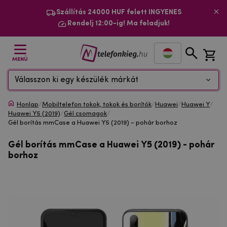
Szállítás 24000 HUF felett INGYENES
Rendelj 12:00-ig! Ma feladjuk!
MENÜ
Válasszon ki egy készülék márkát
Honlap
/
Mobiltelefon tokok, tokok és borítók
/
Huawei
/
Huawei Y
/
Huawei Y5 (2019)
/
Gél csomagok
/
Gél borítás mmCase a Huawei Y5 (2019) - pohár borhoz
Gél borítás mmCase a Huawei Y5 (2019) - pohár
borhoz