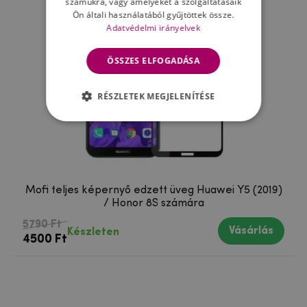
számukra, vagy amelyeket a szolgáltatásaik
Ön általi használatából gyűjtöttek össze.
Adatvédelmi irányelvek
ÖSSZES ELFOGADÁSA
RÉSZLETEK MEGJELENÍTÉSE
Mofi teljes képernyő edzett üveg Huawei Y5 (2019)
/ Honor 8S számára
5790 Ft
Vásárlás
Készleten
4500 Ft