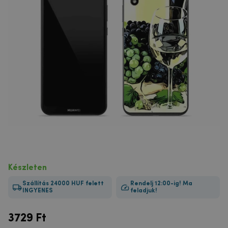
Készleten
Szállítás 24000 HUF felett
Rendelj 12:00-ig! Ma
INGYENES
feladjuk!
3729
Ft