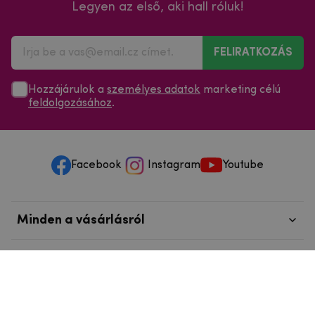
Legyen az első, aki hall róluk!
FELIRATKOZÁS
Hozzájárulok a
személyes adatok
marketing célú
feldolgozásához
.
Facebook
Instagram
Youtube
Minden a vásárlásról
Szolgáltatások és szervizelés
Szerzői jog © 2025
mpouzdra.hu