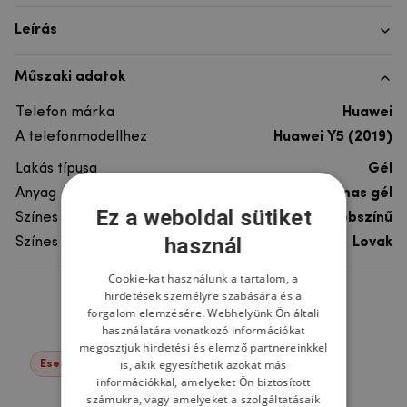
Leírás
Műszaki adatok
Telefon márka
Huawei
A telefonmodellhez
Huawei Y5 (2019)
Lakás típusa
Gél
Anyag
rugalmas gél
Ez a weboldal sütiket
Színes
többszínű
használ
Színes motívum
Lovak
Cookie-kat használunk a tartalom, a
hirdetések személyre szabására és a
Ne felejtsd el
forgalom elemzésére. Webhelyünk Ön általi
használatára vonatkozó információkat
megosztjuk hirdetési és elemző partnereinkkel
is, akik egyesíthetik azokat más
Események -22%
információkkal, amelyeket Ön biztosított
számukra, vagy amelyeket a szolgáltatásaik