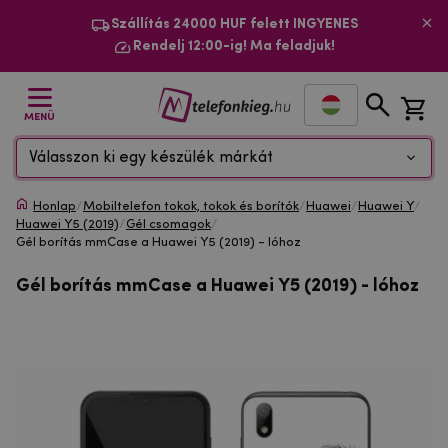
Szállítás 24000 HUF felett INGYENES
Rendelj 12:00-ig! Ma feladjuk!
MENÜ
Válasszon ki egy készülék márkát
Honlap
/
Mobiltelefon tokok, tokok és borítók
/
Huawei
/
Huawei Y
/
Huawei Y5 (2019)
/
Gél csomagok
/
Gél borítás mmCase a Huawei Y5 (2019) - lóhoz
Gél borítás mmCase a Huawei Y5 (2019) - lóhoz