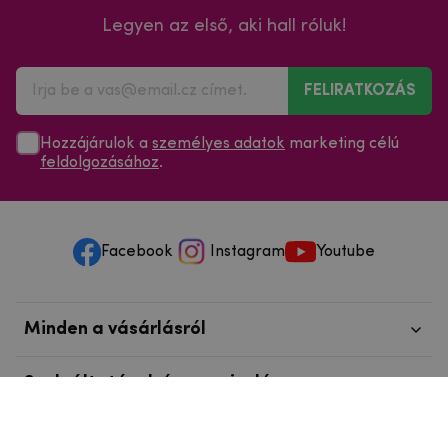
Legyen az első, aki hall róluk!
FELIRATKOZÁS
Hozzájárulok a
személyes adatok
marketing célú
feldolgozásához
.
Facebook
Instagram
Youtube
Minden a vásárlásról
Szolgáltatások és szervizelés
Szerzői jog © 2025
mpouzdra.hu