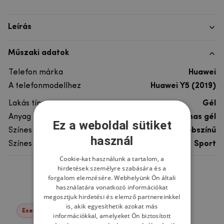
Leírás
Műszaki adatok
Telefon márka
Huawei
A telefonmodellhez
Huawei Y5 (2019)
Lakás típusa
Gél
Anyag
rugalmas gél
Ez a weboldal sütiket
Színes
többszínű
használ
Színes motívum
Sport
Cookie-kat használunk a tartalom, a
hirdetések személyre szabására és a
Ne felejtsd el
forgalom elemzésére. Webhelyünk Ön általi
használatára vonatkozó információkat
megosztjuk hirdetési és elemző partnereinkkel
is, akik egyesíthetik azokat más
Események -22%
információkkal, amelyeket Ön biztosított