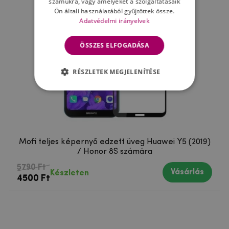
számukra, vagy amelyeket a szolgáltatásaik
Ön általi használatából gyűjtöttek össze.
Adatvédelmi irányelvek
ÖSSZES ELFOGADÁSA
RÉSZLETEK MEGJELENÍTÉSE
Mofi teljes képernyő edzett üveg Huawei Y5 (2019)
/ Honor 8S számára
5790 Ft
Vásárlás
Készleten
4500 Ft