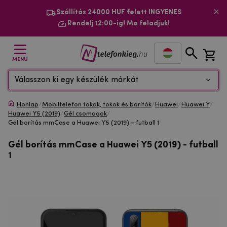
Szállítás 24000 HUF felett INGYENES
Rendelj 12:00-ig! Ma feladjuk!
MENÜ
Válasszon ki egy készülék márkát
Honlap
/
Mobiltelefon tokok, tokok és borítók
/
Huawei
/
Huawei Y
/
Huawei Y5 (2019)
/
Gél csomagok
/
Gél borítás mmCase a Huawei Y5 (2019) - futball 1
Gél borítás mmCase a Huawei Y5 (2019) - futball
1