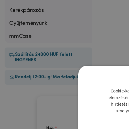
Kerékpározás
Gyűjteményünk
mmCase
Szállítás 24000 HUF felett
INGYENES
Rendelj 12:00-ig! Ma feladjuk!
Cookie-k
elemzésér
hirdetési
amelye
Név