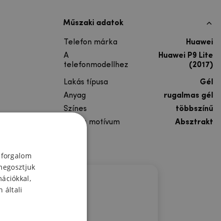
Műszaki adatok
Telefon márka
Huawei
A
Huawei P9 Lite
telefonmodellhez
(2017)
Lakás típusa
Gél
Anyag
rugalmas gél
Színes
többszínű
Színes motívum
Absztrakt
 forgalom
megosztjuk
mációkkal,
 általi