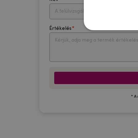
Értékelés
* A