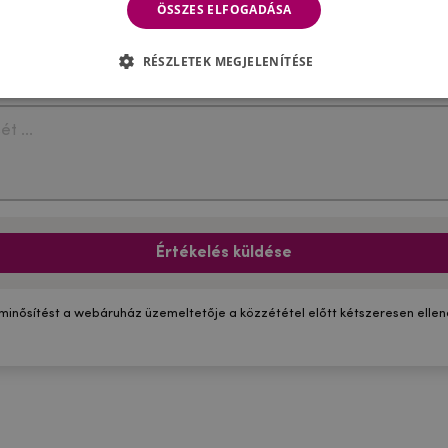
ÖSSZES ELFOGADÁSA
RÉSZLETEK MEGJELENÍTÉSE
Értékelés küldése
 minősítést a webáruház üzemeltetője a közzététel előtt kétszeresen ellenő