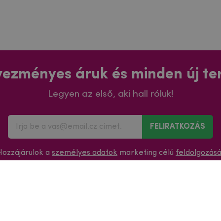
ezményes áruk és minden új t
Legyen az első, aki hall róluk!
FELIRATKOZÁS
Hozzájárulok a
személyes adatok
marketing célú
feldolgozás