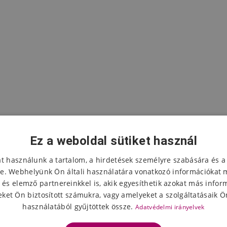
Ez a weboldal sütiket használ
at használunk a tartalom, a hirdetések személyre szabására és a
e. Webhelyünk Ön általi használatára vonatkozó információkat 
 és elemző partnereinkkel is, akik egyesíthetik azokat más infor
A termék értékelése
ket Ön biztosított számukra, vagy amelyeket a szolgáltatásaik Ön
használatából gyűjtöttek össze.
Adatvédelmi irányelvek
Válassza ki a csillagok számát