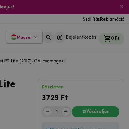
ladjuk!
Szállítás
Reklamáció
Bejelentkezés
Magyar
0 Ft
 P9 Lite (2017)
/
Gél csomagok
/
Lite
Készleten
3729
Ft
Vásároljon