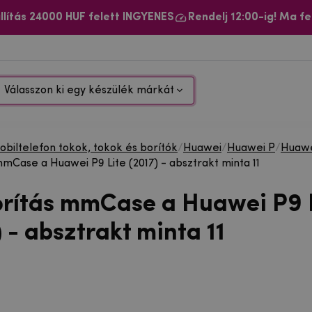
llítás 24000 HUF felett INGYENES
Rendelj 12:00-ig! Ma fe
Válasszon ki egy készülék márkát
biltelefon tokok, tokok és borítók
/
Huawei
/
Huawei P
/
Huawei
mmCase a Huawei P9 Lite (2017) - absztrakt minta 11
orítás mmCase a Huawei P9 
 - absztrakt minta 11