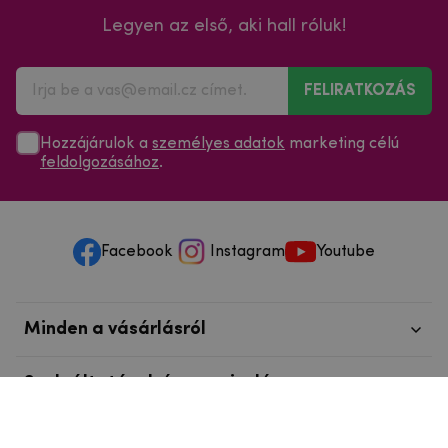
Legyen az első, aki hall róluk!
FELIRATKOZÁS
Hozzájárulok a
személyes adatok
marketing célú
feldolgozásához
.
Facebook
Instagram
Youtube
Minden a vásárlásról
Szolgáltatások és szervizelés
Szerzői jog © 2025
mpouzdra.hu