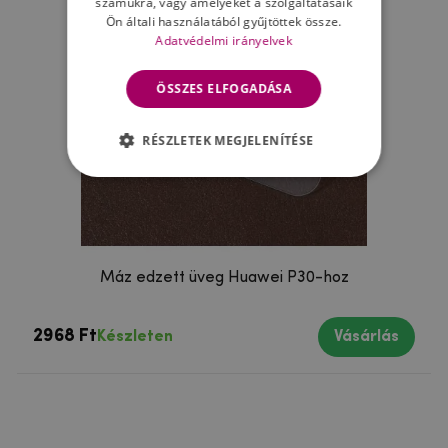
számukra, vagy amelyeket a szolgáltatásaik
Ön általi használatából gyűjtöttek össze.
Adatvédelmi irányelvek
ÖSSZES ELFOGADÁSA
RÉSZLETEK MEGJELENÍTÉSE
Máz edzett üveg Huawei P30-hoz
2968 Ft
Készleten
Vásárlás