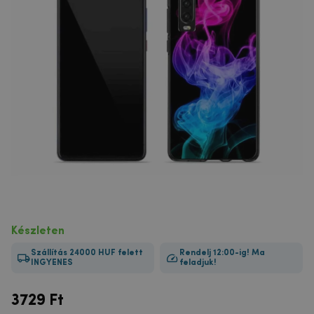
Készleten
Szállítás 24000 HUF felett
Rendelj 12:00-ig! Ma
INGYENES
feladjuk!
3729
Ft