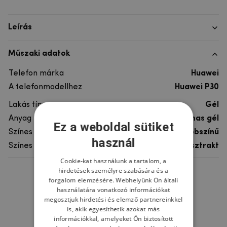
Leírás
Műszaki adatok
Telefon márka
Huawei
A telefonmodellhez
Huawei P30
Lakás típusa
Gél
Anyag
rugalmas gél
Ez a weboldal sütiket
Színes
többszínű
használ
Színes motívum
Absztrakt
Cookie-kat használunk a tartalom, a
hirdetések személyre szabására és a
Ne felejtsd el
forgalom elemzésére. Webhelyünk Ön általi
használatára vonatkozó információkat
megosztjuk hirdetési és elemző partnereinkkel
is, akik egyesíthetik azokat más
információkkal, amelyeket Ön biztosított