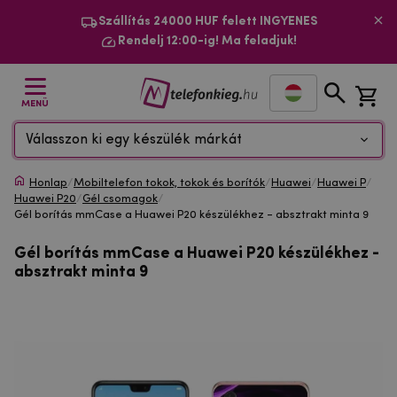
Szállítás 24000 HUF felett INGYENES
Rendelj 12:00-ig! Ma feladjuk!
MENÜ
Válasszon ki egy készülék márkát
Honlap
/
Mobiltelefon tokok, tokok és borítók
/
Huawei
/
Huawei P
/
Huawei P20
/
Gél csomagok
/
Gél borítás mmCase a Huawei P20 készülékhez - absztrakt minta 9
Gél borítás mmCase a Huawei P20 készülékhez -
absztrakt minta 9