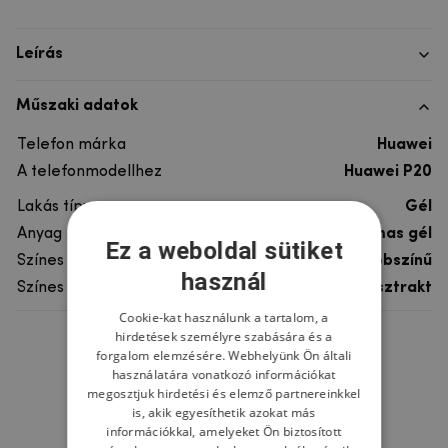
Leírás
Műszaki adatok
Telefon márka
Huawei
A telefonmodellhez
Huawei P20
Lakás típusa
Gél
Anyag
rugalmas gél
Ez a weboldal sütiket
Színes
többszínű
használ
Színes motívum
Absztrakt
Cookie-kat használunk a tartalom, a
hirdetések személyre szabására és a
Ne felejtsd el
forgalom elemzésére. Webhelyünk Ön általi
használatára vonatkozó információkat
megosztjuk hirdetési és elemző partnereinkkel
is, akik egyesíthetik azokat más
információkkal, amelyeket Ön biztosított