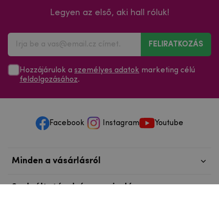
Legyen az első, aki hall róluk!
FELIRATKOZÁS
Hozzájárulok a
személyes adatok
marketing célú
feldolgozásához
.
Facebook
Instagram
Youtube
Minden a vásárlásról
Szolgáltatások és szervizelés
Szerzői jog © 2025
mpouzdra.hu