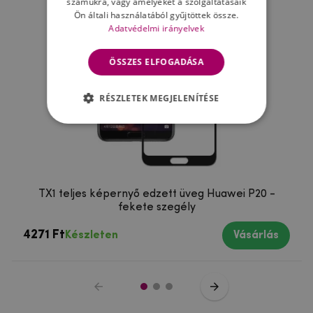
számukra, vagy amelyeket a szolgáltatásaik
Ön általi használatából gyűjtöttek össze.
Adatvédelmi irányelvek
ÖSSZES ELFOGADÁSA
RÉSZLETEK MEGJELENÍTÉSE
TX1 teljes képernyő edzett üveg Huawei P20 -
fekete szegély
4271 Ft
Készleten
Vásárlás