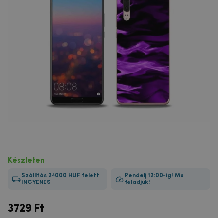
Készleten
Szállítás 24000 HUF felett
Rendelj 12:00-ig! Ma
INGYENES
feladjuk!
3729
Ft