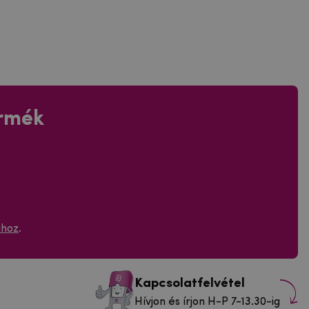
ermék
ához
.
Kapcsolatfelvétel
Hívjon és írjon H-P 7-13.30-ig