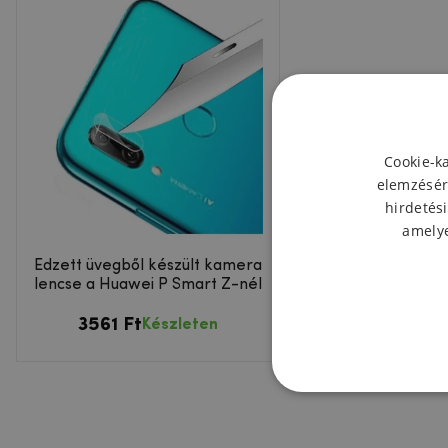
Cookie-k
elemzésér
hirdetési
amelye
Edzett üvegből készült kamera
lencse a Huawei P Smart Z-nél
3561 Ft
Készleten