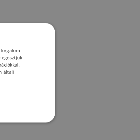
 forgalom
megosztjuk
mációkkal,
 általi