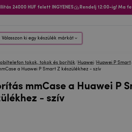
llítás 24000 HUF felett INGYENES
Rendelj 12:00-ig! Ma fe
Válasszon ki egy készülék márkát
biltelefon tokok, tokok és borítók
/
Huawei
/
Huawei P Smart
mmCase a Huawei P Smart Z készülékhez - szív
orítás mmCase a Huawei P S
ülékhez - szív