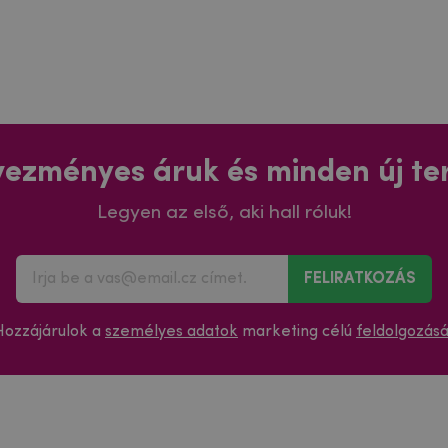
ezményes áruk és minden új t
Legyen az első, aki hall róluk!
FELIRATKOZÁS
Hozzájárulok a
személyes adatok
marketing célú
feldolgozás