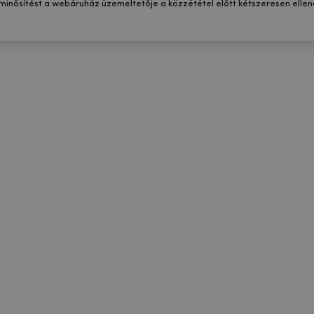
 minősítést a webáruház üzemeltetője a közzététel előtt kétszeresen ellenő