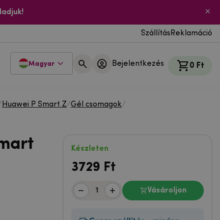
ladjuk!
Szállítás
Reklamáció
Bejelentkezés
Magyar
0 Ft
/
Huawei P Smart Z
/
Gél csomagok
/
mart
Készleten
3729
Ft
Vásároljon