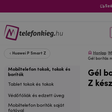
Szá
Honlap
/
Mo
Huawei P Smart Z
Gél borítás 
Mobiltelefon tokok, tokok és
Gél b
borítók
Z kész
Tablet tokok és tokok
Védőfóliák és edzett üveg
Mobiltelefon borítók saját
fotóval