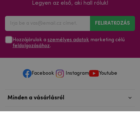
Legyen az első, aki hall róluk!
FELIRATKOZÁS
Hozzájárulok a
személyes adatok
marketing célú
feldolgozásához
.
Facebook
Instagram
Youtube
Minden a vásárlásról
Szolgáltatások és szervizelés
Szerzői jog © 2025
mpouzdra.hu