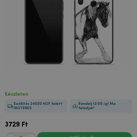
Készleten
Szállítás 24000 HUF felett
Rendelj 12:00-ig! Ma
INGYENES
feladjuk!
3729
Ft