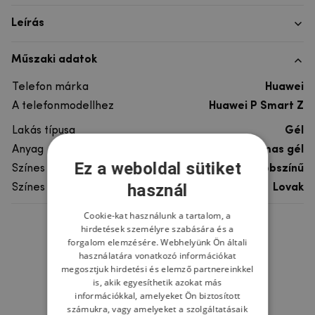
Leírás
Műszaki adatok
Telefon márka
Huawei
A telefonmodellhez
Huawei P Smart Z
Lakás típusa
Gél
Anyag
rugalmas gél
Ez a weboldal sütiket
Színes
többszínű
használ
Színes motívum
Lovak
Cookie-kat használunk a tartalom, a
hirdetések személyre szabására és a
Ne felejtsd el
forgalom elemzésére. Webhelyünk Ön általi
használatára vonatkozó információkat
megosztjuk hirdetési és elemző partnereinkkel
is, akik egyesíthetik azokat más
információkkal, amelyeket Ön biztosított
számukra, vagy amelyeket a szolgáltatásaik