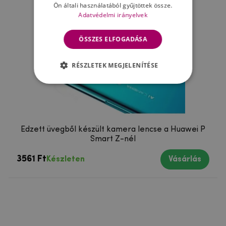
Ön általi használatából gyűjtöttek össze.
Adatvédelmi irányelvek
ÖSSZES ELFOGADÁSA
RÉSZLETEK MEGJELENÍTÉSE
Edzett üvegből készült kamera lencse a Huawei P
Smart Z-nél
3561 Ft
Készleten
Vásárlás