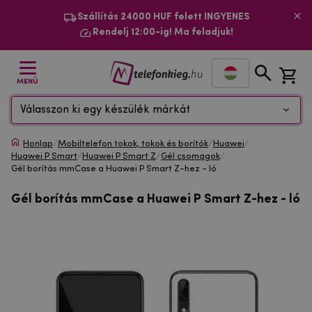
Szállítás 24000 HUF felett INGYENES
Rendelj 12:00-ig! Ma feladjuk!
MENÜ
Válasszon ki egy készülék márkát
Honlap
/
Mobiltelefon tokok, tokok és borítók
/
Huawei
/
Huawei P Smart
/
Huawei P Smart Z
/
Gél csomagok
/
Gél borítás mmCase a Huawei P Smart Z-hez - ló
Gél borítás mmCase a Huawei P Smart Z-hez - ló