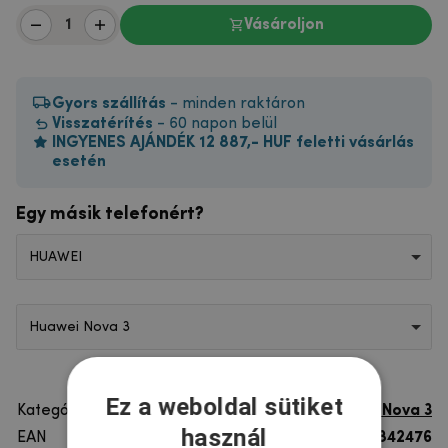
Vásároljon
Gyors szállítás
- minden raktáron
Visszatérítés
- 60 napon belül
INGYENES AJÁNDÉK 12 887,- HUF feletti vásárlás
esetén
Egy másik telefonért?
HUAWEI
Huawei Nova 3
Ez a weboldal sütiket
Kategória
Huawei Nova 3
használ
EAN
8596579842476