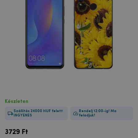
Készleten
Szállítás 24000 HUF felett
Rendelj 12:00-ig! Ma
INGYENES
feladjuk!
3729
Ft