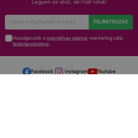
Legyen az első, aki hall róluk!
FELIRATKOZÁS
Hozzájárulok a
személyes adatok
marketing célú
feldolgozásához
.
Facebook
Instagram
Youtube
Minden a vásárlásról
Szolgáltatások és szervizelés
Szerzői jog © 2025
mpouzdra.hu