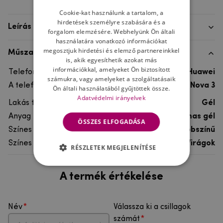
Cookie-kat használunk a tartalom, a
hirdetések személyre szabására és a
Leírás
forgalom elemzésére. Webhelyünk Ön általi
használatára vonatkozó információkat
megosztjuk hirdetési és elemző partnereinkkel
Műszaki adatok
is, akik egyesíthetik azokat más
információkkal, amelyeket Ön biztosított
Telefon márka
Huawei
számukra, vagy amelyeket a szolgáltatásaik
A telefonmodellhez
Huawei Nova 3
Ön általi használatából gyűjtöttek össze.
Adatvédelmi irányelvek
Lakás típusa
Gél
Anyag
rugalmas gél
ÖSSZES ELFOGADÁSA
Színes
többszínű
Színes motívum
Virágok
RÉSZLETEK MEGJELENÍTÉSE
A termék értékelése
Név
Válassza ki a csillagok
számát