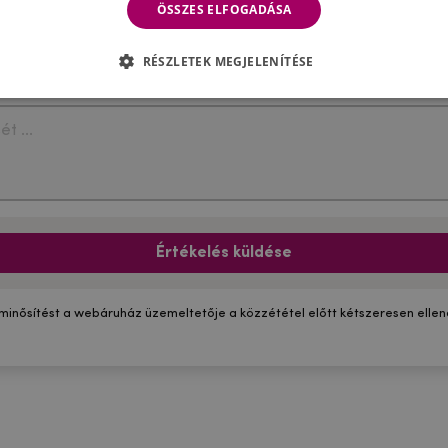
ÖSSZES ELFOGADÁSA
RÉSZLETEK MEGJELENÍTÉSE
Értékelés küldése
 minősítést a webáruház üzemeltetője a közzététel előtt kétszeresen ellenő