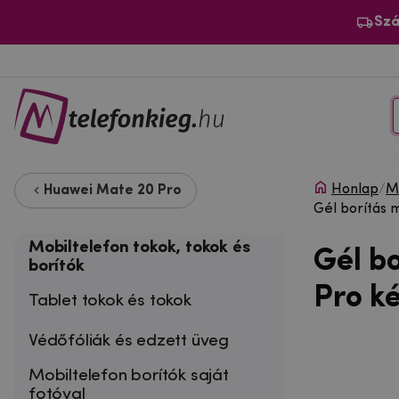
Szá
Honlap
/
Mo
Huawei Mate 20 Pro
Gél borítás 
Mobiltelefon tokok, tokok és
Gél b
borítók
Pro k
Tablet tokok és tokok
Védőfóliák és edzett üveg
Mobiltelefon borítók saját
fotóval