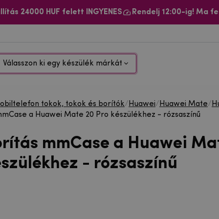
llítás 24000 HUF felett INGYENES
Rendelj 12:00-ig! Ma fe
Válasszon ki egy készülék márkát
biltelefon tokok, tokok és borítók
/
Huawei
/
Huawei Mate
/
H
mmCase a Huawei Mate 20 Pro készülékhez - rózsaszínű
orítás mmCase a Huawei Ma
észülékhez - rózsaszínű