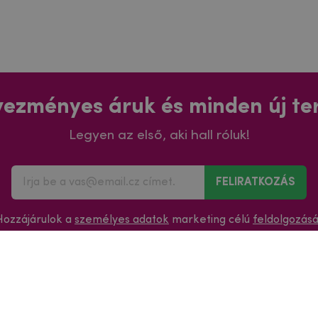
ezményes áruk és minden új t
Legyen az első, aki hall róluk!
FELIRATKOZÁS
Hozzájárulok a
személyes adatok
marketing célú
feldolgozás