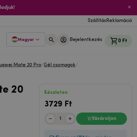
ladjuk!
Szállítás
Reklamáció
Bejelentkezés
Magyar
0 Ft
uawei Mate 20 Pro
/
Gél csomagok
/
te 20
Készleten
3729
Ft
Vásároljon