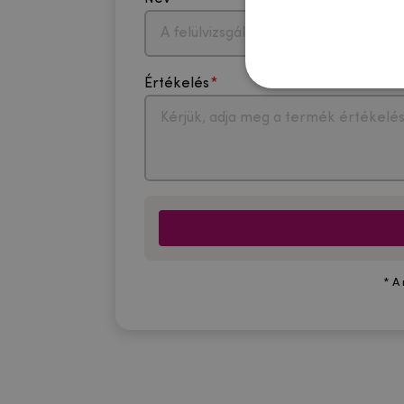
Értékelés
* A