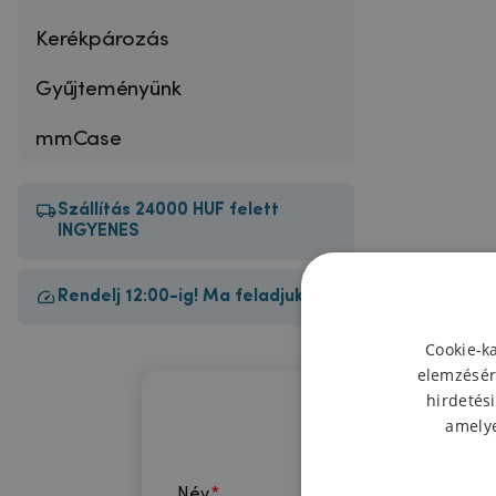
Kerékpározás
Gyűjteményünk
mmCase
Szállítás 24000 HUF felett
INGYENES
Rendelj 12:00-ig! Ma feladjuk!
Cookie-k
elemzésér
hirdetési
amelye
Név