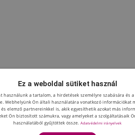
Ez a weboldal sütiket használ
at használunk a tartalom, a hirdetések személyre szabására és a
e. Webhelyünk Ön általi használatára vonatkozó információkat 
 és elemző partnereinkkel is, akik egyesíthetik azokat más infor
A termék értékelése
ket Ön biztosított számukra, vagy amelyeket a szolgáltatásaik Ön
használatából gyűjtöttek össze.
Adatvédelmi irányelvek
Válassza ki a csillagok számát