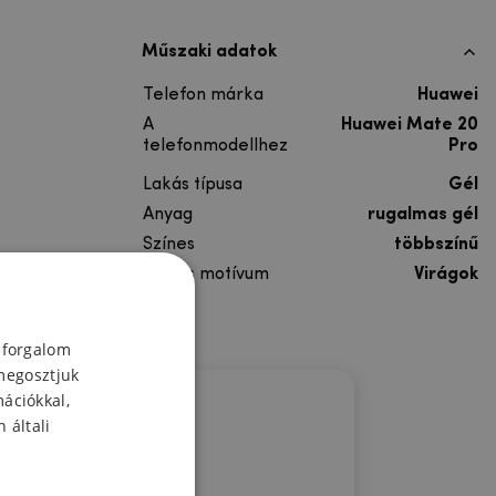
Műszaki adatok
Telefon márka
Huawei
A
Huawei Mate 20
telefonmodellhez
Pro
Lakás típusa
Gél
Anyag
rugalmas gél
Színes
többszínű
Színes motívum
Virágok
 forgalom
megosztjuk
mációkkal,
 általi