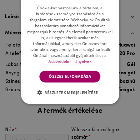
Cookie-kat használunk a tartalom, a
hirdetések személyre szabására és a
Leírás
forgalom elemzésére. Webhelyünk Ön általi
használatára vonatkozó információkat
megosztjuk hirdetési és elemző partnereinkkel
Műszaki adatok
is, akik egyesíthetik azokat más
információkkal, amelyeket Ön biztosított
Telefon márka
Huawei
számukra, vagy amelyeket a szolgáltatásaik
A telefonmodellhez
Huawei Mate 20 Pro
Ön általi használatából gyűjtöttek össze.
Adatvédelmi irányelvek
Lakás típusa
Gél
Anyag
rugalmas gél
ÖSSZES ELFOGADÁSA
Színes
többszínű
Színes motívum
Virágok
RÉSZLETEK MEGJELENÍTÉSE
A termék értékelése
Név
Válassza ki a csillagok
számát