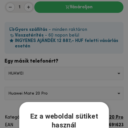
Vásároljon
Gyors szállítás
- minden raktáron
Visszatérítés
- 60 napon belül
INGYENES AJÁNDÉK 12 887,- HUF feletti vásárlás
esetén
Egy másik telefonért?
HUAWEI
Huawei Mate 20 Pro
Ez a weboldal sütiket
Kategória
Huawei Mate 20 Pro
használ
EAN
8596579691623