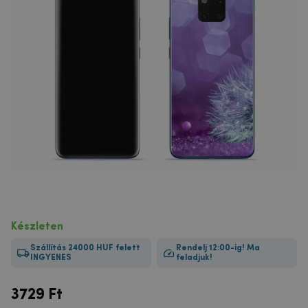
Készleten
Szállítás 24000 HUF felett
Rendelj 12:00-ig! Ma
INGYENES
feladjuk!
3729
Ft