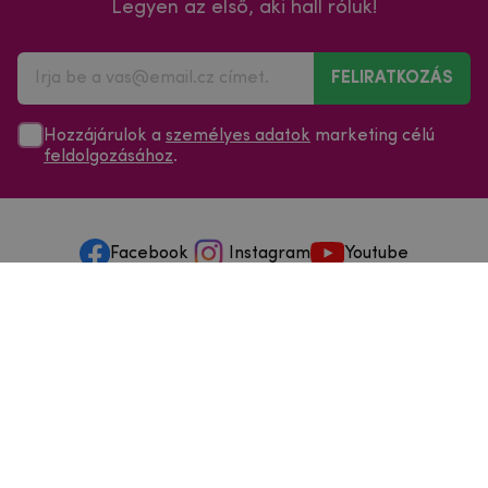
Legyen az első, aki hall róluk!
FELIRATKOZÁS
Hozzájárulok a
személyes adatok
marketing célú
feldolgozásához
.
Facebook
Instagram
Youtube
Minden a vásárlásról
Szolgáltatások és szervizelés
Szerzői jog © 2025
mpouzdra.hu