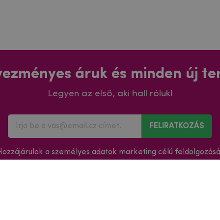
ezményes áruk és minden új t
Legyen az első, aki hall róluk!
FELIRATKOZÁS
Hozzájárulok a
személyes adatok
marketing célú
feldolgozás