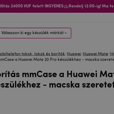
llítás 24000 HUF felett INGYENES
Rendelj 12:00-ig! Ma fe
Válasszon ki egy készülék márkát
biltelefon tokok, tokok és borítók
/
Huawei
/
Huawei Mate
/
H
 mmCase a Huawei Mate 20 Pro készülékhez - macska szeret
orítás mmCase a Huawei Ma
észülékhez - macska szerete