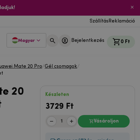
ladjuk!
Szállítás
Reklamáció
Bejelentkezés
Magyar
0 Ft
uawei Mate 20 Pro
/
Gél csomagok
/
et
te 20
Készleten
t
3729
Ft
Vásároljon