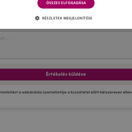
ÖSSZES ELFOGADÁSA
RÉSZLETEK MEGJELENÍTÉSE
Értékelés küldése
 minősítést a webáruház üzemeltetője a közzététel előtt kétszeresen ellenő