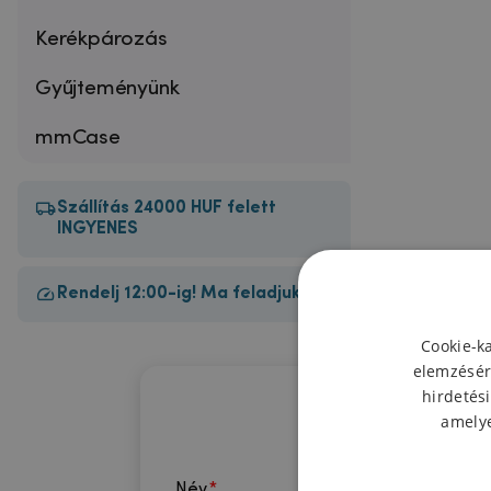
Kerékpározás
Gyűjteményünk
mmCase
Szállítás 24000 HUF felett
INGYENES
Rendelj 12:00-ig! Ma feladjuk!
Cookie-k
elemzésér
hirdetési
amelye
Név