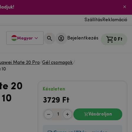
ladjuk!
Szállítás
Reklamáció
Bejelentkezés
Magyar
0 Ft
uawei Mate 20 Pro
/
Gél csomagok
/
 10
te 20
Készleten
 10
3729
Ft
Vásároljon