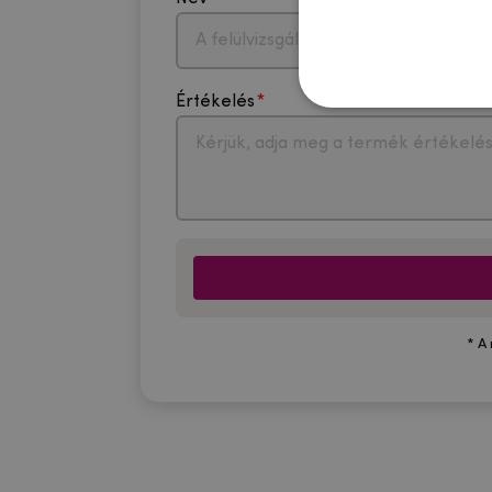
Értékelés
* A