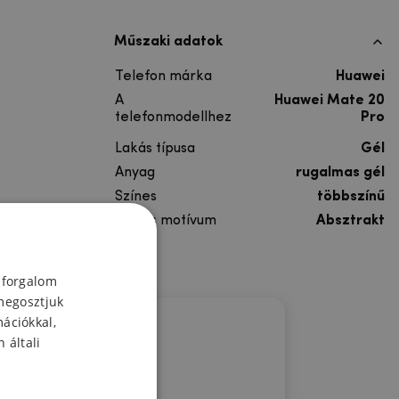
Műszaki adatok
Telefon márka
Huawei
A
Huawei Mate 20
telefonmodellhez
Pro
Lakás típusa
Gél
Anyag
rugalmas gél
Színes
többszínű
Színes motívum
Absztrakt
 forgalom
megosztjuk
mációkkal,
 általi