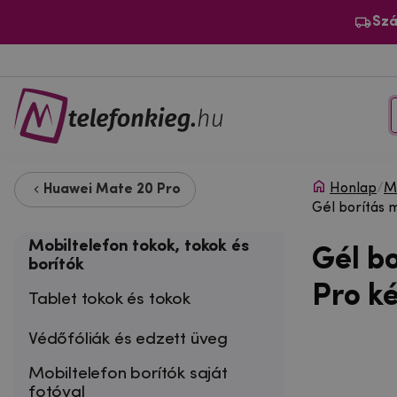
Szá
Honlap
/
Mo
Huawei Mate 20 Pro
Gél borítás 
Mobiltelefon tokok, tokok és
Gél b
borítók
Pro k
Tablet tokok és tokok
Védőfóliák és edzett üveg
Mobiltelefon borítók saját
fotóval