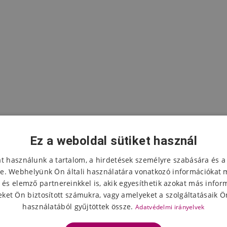
Ez a weboldal sütiket használ
at használunk a tartalom, a hirdetések személyre szabására és a
e. Webhelyünk Ön általi használatára vonatkozó információkat 
 és elemző partnereinkkel is, akik egyesíthetik azokat más infor
A termék értékelése
ket Ön biztosított számukra, vagy amelyeket a szolgáltatásaik Ön
használatából gyűjtöttek össze.
Adatvédelmi irányelvek
Válassza ki a csillagok számát