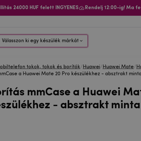
llítás 24000 HUF felett INGYENES
Rendelj 12:00-ig! Ma fe
Válasszon ki egy készülék márkát
biltelefon tokok, tokok és borítók
/
Huawei
/
Huawei Mate
/
H
mmCase a Huawei Mate 20 Pro készülékhez - absztrakt minta
orítás mmCase a Huawei Ma
észülékhez - absztrakt minta