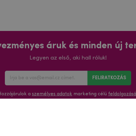
ezményes áruk és minden új t
Legyen az első, aki hall róluk!
FELIRATKOZÁS
Hozzájárulok a
személyes adatok
marketing célú
feldolgozás