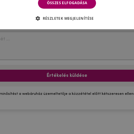
ÖSSZES ELFOGADÁSA
RÉSZLETEK MEGJELENÍTÉSE
Értékelés küldése
 minősítést a webáruház üzemeltetője a közzététel előtt kétszeresen ellenő