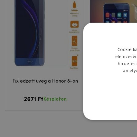
Cookie-k
elemzésér
hirdetési
amelye
Fix edzett üveg a Honor 8-on
Antireflexiós védőfó
8 kijelzőjér
2671 Ft
1806 Ft
Készleten
Készl