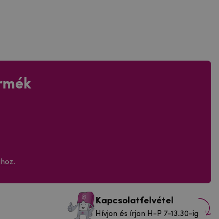
ermék
ához
.
Kapcsolatfelvétel
Hívjon és írjon H-P 7-13.30-ig