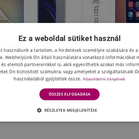
Ez a weboldal sütiket használ
at használunk a tartalom, a hirdetések személyre szabására és a
e. Webhelyünk Ön általi használatára vonatkozó információkat 
 és elemző partnereinkkel is, akik egyesíthetik azokat más infor
ket Ön biztosított számukra, vagy amelyeket a szolgáltatásaik Ön
használatából gyűjtöttek össze.
Adatvédelmi irányelvek
lia a Honor
Edzett üveg a Honor 8
Anti-pri
e
kijelzőjéhez
ÖSSZES ELFOGADÁSA
2452 Ft
176
eten
Készleten
RÉSZLETEK MEGJELENÍTÉSE