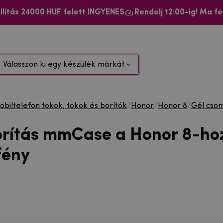
llítás 24000 HUF felett INGYENES
Rendelj 12:00-ig! Ma fe
Válasszon ki egy készülék márkát
biltelefon tokok, tokok és borítók
/
Honor
/
Honor 8
/
Gél cso
orítás mmCase a Honor 8-ho
fény