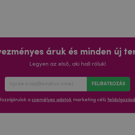
ezményes áruk és minden új t
Legyen az első, aki hall róluk!
FELIRATKOZÁS
Hozzájárulok a
személyes adatok
marketing célú
feldolgozás