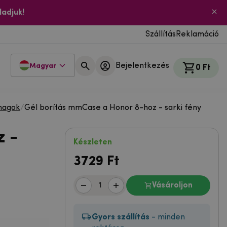
ladjuk!
Szállítás
Reklamáció
Bejelentkezés
Magyar
0 Ft
magok
/
Gél borítás mmCase a Honor 8-hoz - sarki fény
z -
Készleten
3729
Ft
Vásároljon
Gyors szállítás
- minden