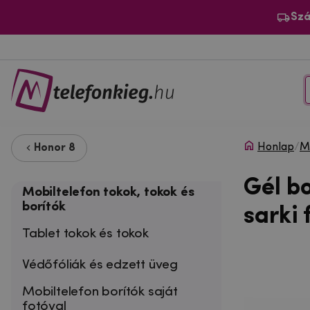
Szá
Honlap
/
Mo
Honor 8
Gél b
Mobiltelefon tokok, tokok és
borítók
sarki 
Tablet tokok és tokok
Védőfóliák és edzett üveg
Mobiltelefon borítók saját
fotóval