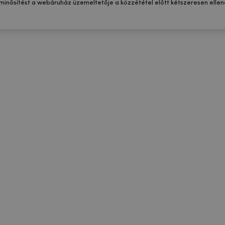
 minősítést a webáruház üzemeltetője a közzététel előtt kétszeresen ellenő