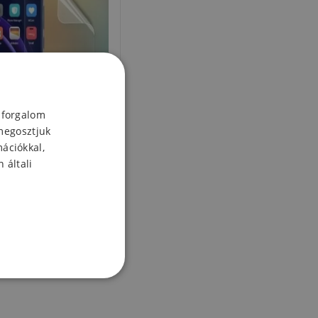
 forgalom
megosztjuk
mációkkal,
 általi
nt fólia a kijelzőhöz
Honor 8
8 Ft
Készleten