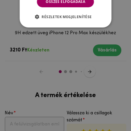
ÖSSZES ELFOGADÁSA
RÉSZLETEK MEGJELENÍTÉSE
9H edzett üveg iPhone 12 Pro Max készülékhez
3210 Ft
Készleten
Vásárlás
A termék értékelése
Név
Válassza ki a csillagok
számát