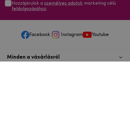
Hozzájárulok a
személyes adatok
marketing célú
feldolgozásához
.
Facebook
Instagram
Youtube
Minden a vásárlásról
Szolgáltatások és szervizelés
Szerzői jog © 2025
mpouzdra.hu
info@telefonkieg.hu