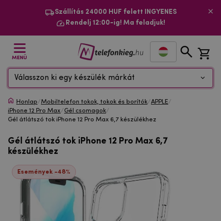
Szállítás 24000 HUF felett INGYENES
Rendelj 12:00-ig! Ma feladjuk!
MENÜ
Válasszon ki egy készülék márkát
Honlap
/
Mobiltelefon tokok, tokok és borítók
/
APPLE
/
iPhone 12 Pro Max
/
Gél csomagok
/
Gél átlátszó tok iPhone 12 Pro Max 6,7 készülékhez
Gél átlátszó tok iPhone 12 Pro Max 6,7
készülékhez
Események -48%