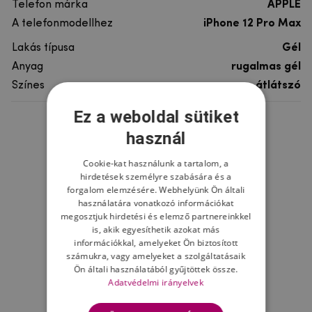
Telefon márka
APPLE
A telefonmodellhez
iPhone 12 Pro Max
Lakás típusa
Gél
Anyag
rugalmas gél
Színes
átlátszó
Ez a weboldal sütiket
Ne felejtsd el
használ
Cookie-kat használunk a tartalom, a
hirdetések személyre szabására és a
forgalom elemzésére. Webhelyünk Ön általi
használatára vonatkozó információkat
megosztjuk hirdetési és elemző partnereinkkel
is, akik egyesíthetik azokat más
információkkal, amelyeket Ön biztosított
számukra, vagy amelyeket a szolgáltatásaik
Ön általi használatából gyűjtöttek össze.
Adatvédelmi irányelvek