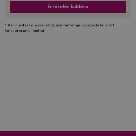
Értékelés küldése
* A minősítést a webáruház üzemeltetője a közzététel előtt
kétszeresen ellenőrzi.