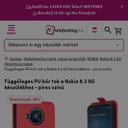
Szállítás 24000 HUF felett INGYENES
Rendelj 12:00-ig! Ma feladjuk!
MENÜ
Válasszon ki egy készülék márkát
Honlap
/
Mobiltelefon tokok, tokok és borítók
/
NOKIA
/
Nokia 8.3 5G
/
Pénztárca tokok
/
Függőleges PU bőr tok a Nokia 8.3 5G készülékhez - piros színű
Függőleges PU bőr tok a Nokia 8.3 5G
készülékhez - piros színű
Események -74%