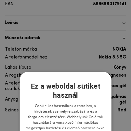
EAN
8596580179141
Leírás
Műszaki adatok
Telefon márka
NOKIA
A telefonmodellhez
Nokia 8.3 5G
Lakás típusa
Könyv
A rögzítés típusa
Mágneses
A telefon
Ez a weboldal sütiket
rugalmas gél
csatlakoztatása
használ
szintetikus bőr, rugalmas
Anyag
gél
Cookie-kat használunk a tartalom, a
Színes
Red
hirdetések személyre szabására és a
forgalom elemzésére. Webhelyünk Ön általi
használatára vonatkozó információkat
megosztjuk hirdetési és elemző partnereinkkel
Ne felejtsd el