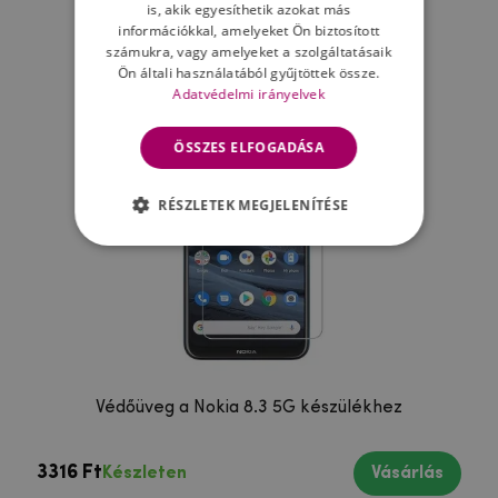
is, akik egyesíthetik azokat más
információkkal, amelyeket Ön biztosított
számukra, vagy amelyeket a szolgáltatásaik
Ön általi használatából gyűjtöttek össze.
Adatvédelmi irányelvek
ÖSSZES ELFOGADÁSA
RÉSZLETEK MEGJELENÍTÉSE
Védőüveg a Nokia 8.3 5G készülékhez
3316 Ft
Készleten
Vásárlás