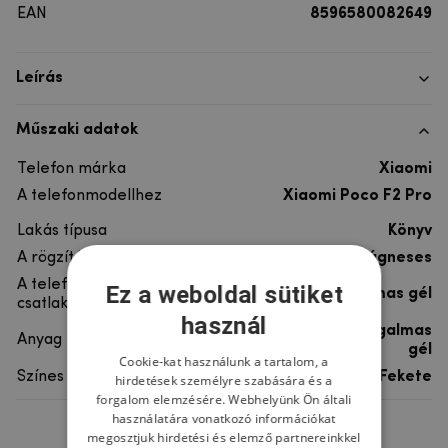
EAN
8596580082649
Leírás
Műszaki adatok
Telefon márka
Xiaomi
A telefonmodellhez
Xiaomi Poco F2 Pro
Lakás típusa
Könyv
A rögzítés típusa
Mágneses
A telefon
Ez a weboldal sütiket
rugalmas gél
csatlakoztatása
használ
szintetikus bőr, rugalmas
Anyag
gél
Cookie-kat használunk a tartalom, a
Színes
Fekete
hirdetések személyre szabására és a
forgalom elemzésére. Webhelyünk Ön általi
használatára vonatkozó információkat
megosztjuk hirdetési és elemző partnereinkkel
Ne felejtsd el