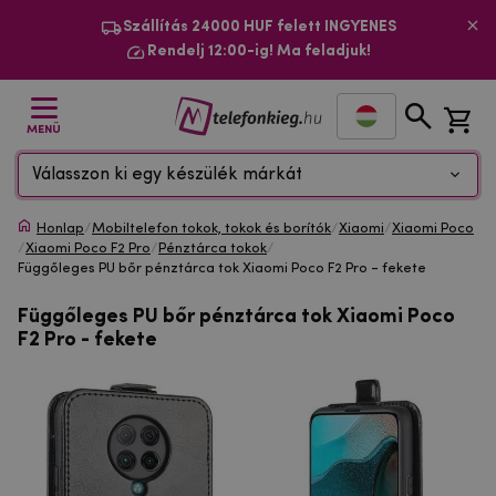
Szállítás 24000 HUF felett INGYENES
Rendelj 12:00-ig! Ma feladjuk!
MENÜ
Válasszon ki egy készülék márkát
Honlap
/
Mobiltelefon tokok, tokok és borítók
/
Xiaomi
/
Xiaomi Poco
/
Xiaomi Poco F2 Pro
/
Pénztárca tokok
/
Függőleges PU bőr pénztárca tok Xiaomi Poco F2 Pro - fekete
Függőleges PU bőr pénztárca tok Xiaomi Poco
F2 Pro - fekete