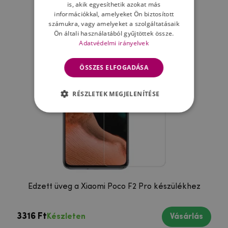
is, akik egyesíthetik azokat más
információkkal, amelyeket Ön biztosított
számukra, vagy amelyeket a szolgáltatásaik
Ön általi használatából gyűjtöttek össze.
Adatvédelmi irányelvek
ÖSSZES ELFOGADÁSA
RÉSZLETEK MEGJELENÍTÉSE
Edzett üveg a Xiaomi Poco F2 Pro készülékhez
3316 Ft
Készleten
Vásárlás