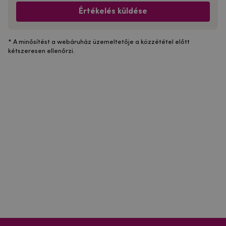
Értékelés küldése
* A minősítést a webáruház üzemeltetője a közzététel előtt
kétszeresen ellenőrzi.