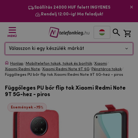
Szállítás 24000 HUF felett INGYENES
Rendelj 12:00-ig! Ma feladjuk!
MENÜ
Válasszon ki egy készülék márkát
Honlap
/
Mobiltelefon tokok, tokok és borítók
/
Xiaomi
/
Xiaomi Redmi Note
/
Xiaomi Redmi Note 9T 5G
/
Pénztárca tokok
/
Függőleges PU bőr flip tok Xiaomi Redmi Note 9T 5G-hez - piros
Függőleges PU bőr flip tok Xiaomi Redmi Note
9T 5G-hez - piros
Események -75%