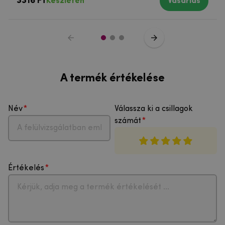
3316 Ft
Készleten
Vásárlás
A termék értékelése
Név
Válassza ki a csillagok
számát
Értékelés