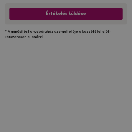
Értékelés küldése
* A minősítést a webáruház üzemeltetője a közzététel előtt
kétszeresen ellenőrzi.