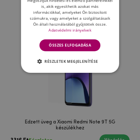
megosztjuk hirdetési és elemző partnereinkkel
Ne felejtsd el
is, akik egyesíthetik azokat más
információkkal, amelyeket Ön biztosított
számukra, vagy amelyeket a szolgáltatásaik
Ön általi használatából gyűjtöttek össze.
Adatvédelmi irányelvek
ÖSSZES ELFOGADÁSA
RÉSZLETEK MEGJELENÍTÉSE
Edzett üveg a Xiaomi Redmi Note 9T 5G
készülékhez