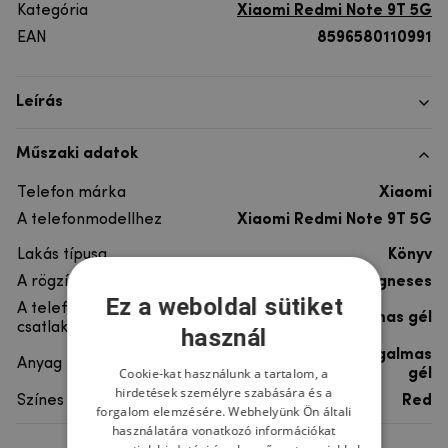
Kategória
Xiaomi Redmi Note 9T 5G
EAN
8596580110991
Leírás
Műszaki adatok
Telefon márka
Xiaomi
A telefonmodellhez
Xiaomi Redmi Note 9T 5G
Lakás típusa
Könyv
A rögzítés típusa
Mágneses
Ez a weboldal sütiket
A telefon
rugalmas gél
csatlakoztatása
használ
szintetikus bőr, rugalmas
Anyag
Cookie-kat használunk a tartalom, a
gél
hirdetések személyre szabására és a
Színes
Red
forgalom elemzésére. Webhelyünk Ön általi
használatára vonatkozó információkat