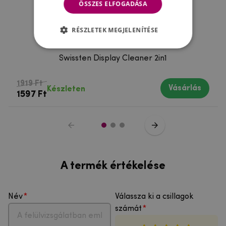
ÖSSZES ELFOGADÁSA
RÉSZLETEK MEGJELENÍTÉSE
Swissten Display Cleaner 2in1
1919 Ft
Vásárlás
Készleten
1597 Ft
A termék értékelése
Név
Válassza ki a csillagok
számát