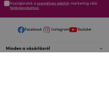
Hozzájárulok a
személyes adatok
marketing célú
feldolgozásához
.
Facebook
Instagram
Youtube
Minden a vásárlásról
Szolgáltatások és szervizelés
Szerzői jog © 2025
mpouzdra.hu
info@telefonkieg.hu