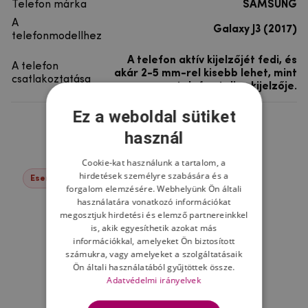
Telefon márka
SAMSUNG
A
Galaxy J3 (2017)
telefonmodellhez
A telefon aktív kijelzőjét fedi, és
A telefon
akár 2-5 mm-rel kisebb lehet, mint
csatlakoztatása
a telefon teljes kijelzője.
Ez a weboldal sütiket
Ne felejtsd el
használ
Cookie-kat használunk a tartalom, a
hirdetések személyre szabására és a
Események -17%
forgalom elemzésére. Webhelyünk Ön általi
használatára vonatkozó információkat
megosztjuk hirdetési és elemző partnereinkkel
is, akik egyesíthetik azokat más
információkkal, amelyeket Ön biztosított
számukra, vagy amelyeket a szolgáltatásaik
Ön általi használatából gyűjtöttek össze.
Adatvédelmi irányelvek