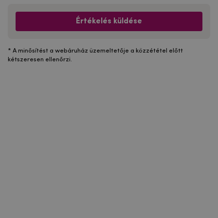
Értékelés küldése
* A minősítést a webáruház üzemeltetője a közzététel előtt
kétszeresen ellenőrzi.