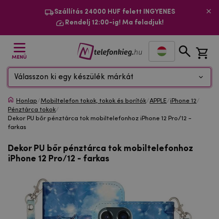
Szállítás 24000 HUF felett INGYENES
Rendelj 12:00-ig! Ma feladjuk!
MENÜ
Válasszon ki egy készülék márkát
Honlap
/
Mobiltelefon tokok, tokok és borítók
/
APPLE
/
iPhone 12
/
Pénztárca tokok
/
Dekor PU bőr pénztárca tok mobiltelefonhoz iPhone 12 Pro/12 -
farkas
Dekor PU bőr pénztárca tok mobiltelefonhoz
iPhone 12 Pro/12 - farkas