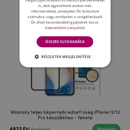
megosztjuk hirdetési és elemző partnereinkkel
Ne felejtsd el
is, akik egyesíthetik azokat más
információkkal, amelyeket Ön biztosított
számukra, vagy amelyeket a szolgáltatásaik
Ön általi használatából gyűjtöttek össze.
Adatvédelmi irányelvek
ÖSSZES ELFOGADÁSA
RÉSZLETEK MEGJELENÍTÉSE
Wozinsky teljes képernyős edzett üveg iPhone 12/12
Pro készülékhez - fekete
4823 Ft
Készleten
Vásárlás