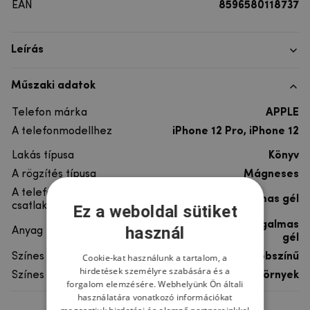
EAN
8596580118737
Leírás
Műszaki adatok
Telefon márka
APPLE
A telefonmodellhez
iPhone 12 Pro, iPhone 12
Lakás típusa
Könyv
A rögzítés típusa
Mágneses
A telefon
rugalmas gél
csatlakoztatása
Ez a weboldal sütiket
szintetikus bőr, rugalmas
használ
Anyag
gél
Színes
többszínű
Cookie-kat használunk a tartalom, a
hirdetések személyre szabására és a
Színes motívum
Szörnyek
forgalom elemzésére. Webhelyünk Ön általi
használatára vonatkozó információkat