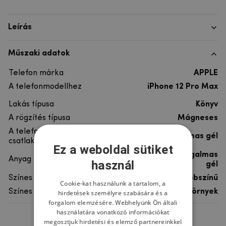
Leírás
Műszaki adatok
Telefon márka
APPLE
A telefonmodellhez
iPhone 12 Pro Max
Lakás típusa
Könyv
A rögzítés típusa
Mágneses
A telefon
rugalmas gél
csatlakoztatása
Ez a weboldal sütiket
szintetikus bőr, rugalmas
Anyag
használ
gél
Színes
többszínű
Cookie-kat használunk a tartalom, a
Színes motívum
Szörnyek
hirdetések személyre szabására és a
forgalom elemzésére. Webhelyünk Ön általi
használatára vonatkozó információkat
megosztjuk hirdetési és elemző partnereinkkel