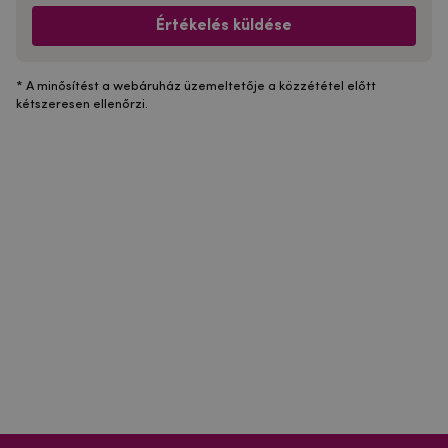
Értékelés küldése
* A minősítést a webáruház üzemeltetője a közzététel előtt
kétszeresen ellenőrzi.