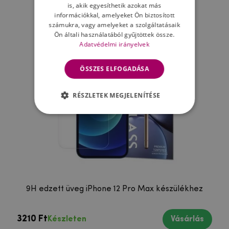
Ne felejtsd el
is, akik egyesíthetik azokat más
információkkal, amelyeket Ön biztosított
számukra, vagy amelyeket a szolgáltatásaik
Ön általi használatából gyűjtöttek össze.
Adatvédelmi irányelvek
ÖSSZES ELFOGADÁSA
RÉSZLETEK MEGJELENÍTÉSE
9H edzett üveg iPhone 12 Pro Max készülékhez
3210 Ft
Készleten
Vásárlás