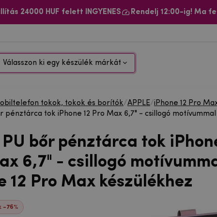
llítás 24000 HUF felett INGYENES
Rendelj 12:00-ig! Ma fe
Válasszon ki egy készülék márkát
biltelefon tokok, tokok és borítók
/
APPLE
/
iPhone 12 Pro Ma
 pénztárca tok iPhone 12 Pro Max 6,7" - csillogó motívumma
 PU bőr pénztárca tok iPhon
ax 6,7" - csillogó motívumm
e 12 Pro Max készülékhez
 -76%