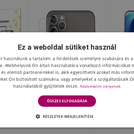
Ez a weboldal sütiket használ
at használunk a tartalom, a hirdetések személyre szabására és a
e. Webhelyünk Ön általi használatára vonatkozó információkat 
 és elemző partnereinkkel is, akik egyesíthetik azokat más infor
ket Ön biztosított számukra, vagy amelyeket a szolgáltatásaik Ön
használatából gyűjtöttek össze.
Adatvédelmi irányelvek
üvegből
Edzett üveg kamera lencse
IMK telj
ÖSSZES ELFOGADÁSA
encse az
iPhone 12 Pro Max 6.7"
üveg iPh
Max-on
készülékhez
RÉSZLETEK MEGJELENÍTÉSE
1781 Ft
474
leten
Készleten