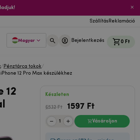
ladjuk!
Szállítás
Reklamáció
Bejelentkezés
Magyar
0 Ft
x
/
Pénztárca tokok
/
l iPhone 12 Pro Max készülékhez
e 12
Készleten
al
1597
Ft
6532 Ft
Vásároljon