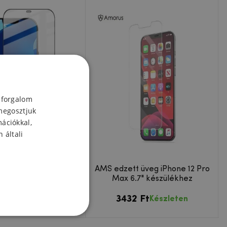
 forgalom
megosztjuk
mációkkal,
 általi
es képernyő edzett
AMS edzett üveg iPhone 12 Pro
one 12 Pro Max 6.7"
Max 6.7" készülékhez
készülékhez
8 Ft
3432 Ft
Készleten
Készleten