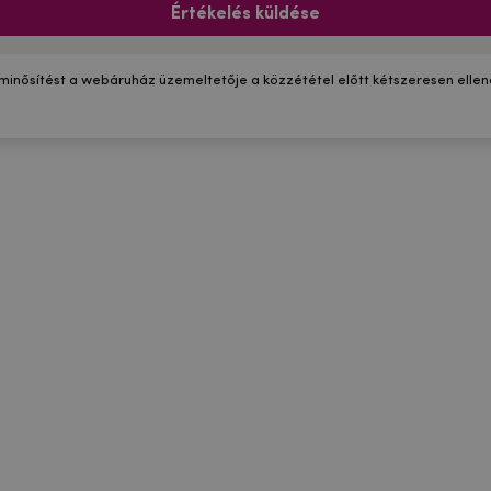
Értékelés küldése
 minősítést a webáruház üzemeltetője a közzététel előtt kétszeresen ellenő