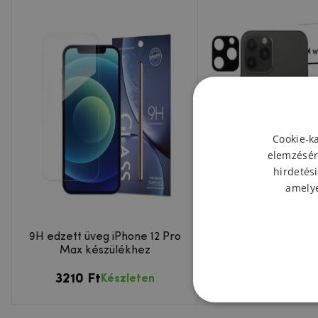
Cookie-k
elemzésér
hirdetési
amelye
9H edzett üveg iPhone 12 Pro
Wozinsky edzett 
Max készülékhez
készült kamera l
iPhone 12 Pro 
3210 Ft
2403 Ft
Készleten
Kész