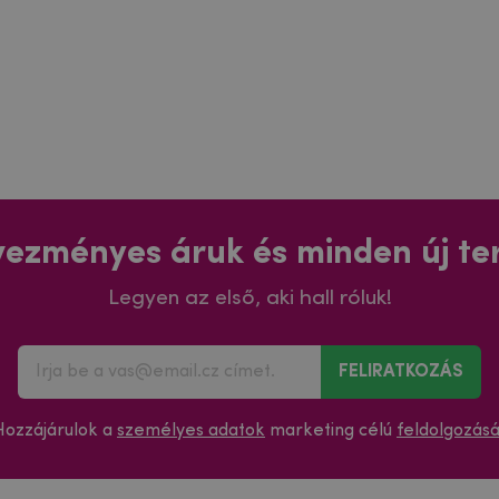
ezményes áruk és minden új t
Legyen az első, aki hall róluk!
FELIRATKOZÁS
Hozzájárulok a
személyes adatok
marketing célú
feldolgozás