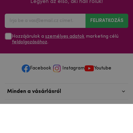
Legyen az első, aki hall róluk!
FELIRATKOZÁS
Hozzájárulok a
személyes adatok
marketing célú
feldolgozásához
.
Facebook
Instagram
Youtube
Minden a vásárlásról
Szolgáltatások és szervizelés
Szerzői jog © 2025
mpouzdra.hu