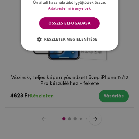
Ön általi használatából gyűjtöttek össze.
Adatvédelmi irányelvek
ÖSSZES ELFOGADÁSA
RÉSZLETEK MEGJELENÍTÉSE
Wozinsky teljes képernyős edzett üveg iPhone 12/12
Pro készülékhez - fekete
4823 Ft
Készleten
Vásárlás