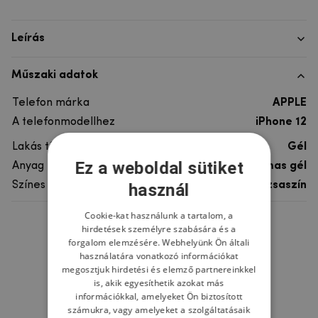
Leírás
Műszaki adatok
Telefon márka
APPLE
A telefonmodellhez
iPhone 12
Lakás típusa
Gél
Ez a weboldal sütiket
Anyag
rugalmas gél
Színes
Rózsaszín
használ
Cookie-kat használunk a tartalom, a
hirdetések személyre szabására és a
Ne felejtsd el
forgalom elemzésére. Webhelyünk Ön általi
használatára vonatkozó információkat
megosztjuk hirdetési és elemző partnereinkkel
is, akik egyesíthetik azokat más
információkkal, amelyeket Ön biztosított
számukra, vagy amelyeket a szolgáltatásaik