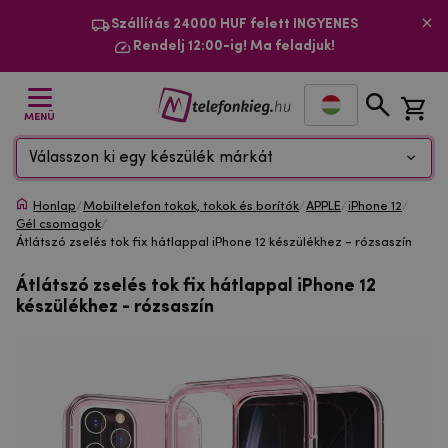
Szállítás 24000 HUF felett INGYENES
Rendelj 12:00-ig! Ma feladjuk!
MENÜ
Válasszon ki egy készülék márkát
Honlap
/
Mobiltelefon tokok, tokok és borítók
/
APPLE
/
iPhone 12
/
Gél csomagok
/
Átlátszó zselés tok fix hátlappal iPhone 12 készülékhez - rózsaszín
Átlátszó zselés tok fix hátlappal iPhone 12
készülékhez - rózsaszín