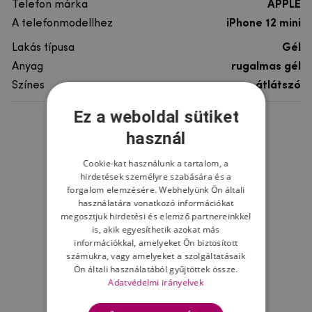
Telefon márka
APPLE
A telefonmodellhez
iPhone 12 mini
Lakás típusa
Gél
Anyag
rugalmas gél
Színes
átlátszó
Ez a weboldal sütiket
Ne felejtsd el
használ
Cookie-kat használunk a tartalom, a
hirdetések személyre szabására és a
forgalom elemzésére. Webhelyünk Ön általi
használatára vonatkozó információkat
megosztjuk hirdetési és elemző partnereinkkel
is, akik egyesíthetik azokat más
információkkal, amelyeket Ön biztosított
számukra, vagy amelyeket a szolgáltatásaik
Ön általi használatából gyűjtöttek össze.
Adatvédelmi irányelvek