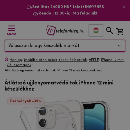
Szállítás 24000 HUF felett INGYENES
Rendelj 12:00-ig! Ma feladjuk!
MENÜ
Válasszon ki egy készülék márkát
Honlap
/
Mobiltelefon tokok, tokok és borítók
/
APPLE
/
iPhone 12 mini
/
Gél csomagok
/
Átlátszó ujjlenyomatvédő tok iPhone 12 mini készülékhez
Átlátszó ujjlenyomatvédő tok iPhone 12 mini
készülékhez
Események -39%