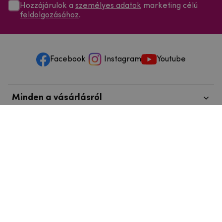
Hozzájárulok a
személyes adatok
marketing célú
feldolgozásához
.
Facebook
Instagram
Youtube
Minden a vásárlásról
Szolgáltatások és szervizelés
Szerzői jog © 2025
mpouzdra.hu
info@telefonkieg.hu