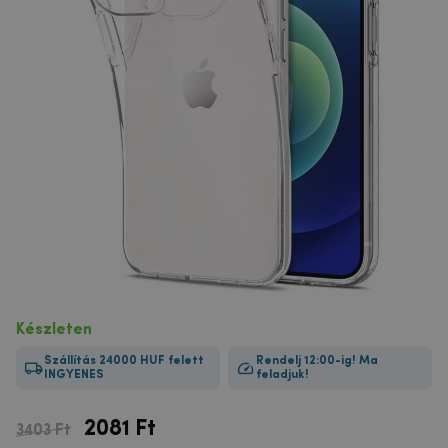
Készleten
Szállítás 24000 HUF felett
Rendelj 12:00-ig! Ma
INGYENES
feladjuk!
2081
Ft
3403 Ft