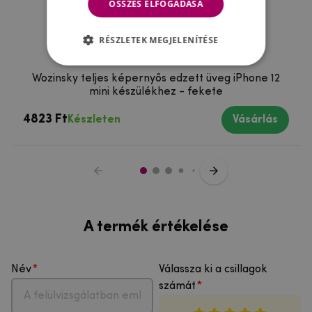
ÖSSZES ELFOGADÁSA
RÉSZLETEK MEGJELENÍTÉSE
Wozinsky teljes képernyős edzett üveg iPhone 12
mini készülékhez - fekete
4823 Ft
Készleten
Vásárlás
A termék értékelése
Név
Válassza ki a csillagok
számát