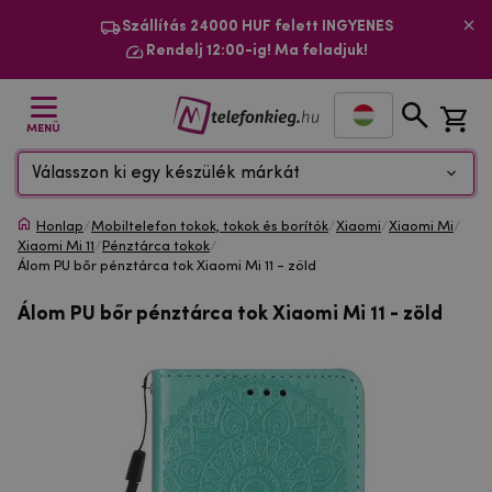
Szállítás 24000 HUF felett INGYENES
Rendelj 12:00-ig! Ma feladjuk!
MENÜ
Válasszon ki egy készülék márkát
Honlap
/
Mobiltelefon tokok, tokok és borítók
/
Xiaomi
/
Xiaomi Mi
/
Xiaomi Mi 11
/
Pénztárca tokok
/
Álom PU bőr pénztárca tok Xiaomi Mi 11 - zöld
Álom PU bőr pénztárca tok Xiaomi Mi 11 - zöld