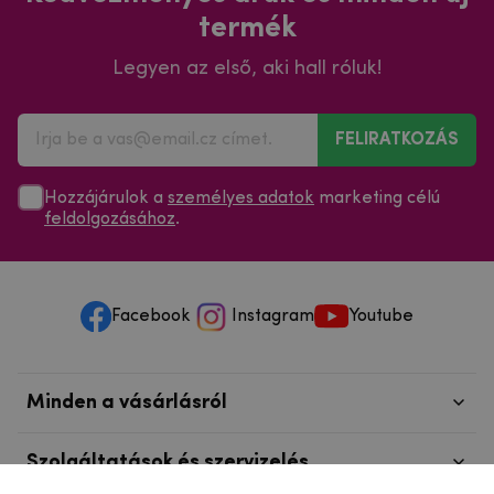
termék
Legyen az első, aki hall róluk!
FELIRATKOZÁS
Hozzájárulok a
személyes adatok
marketing célú
feldolgozásához
.
Facebook
Instagram
Youtube
Minden a vásárlásról
Szolgáltatások és szervizelés