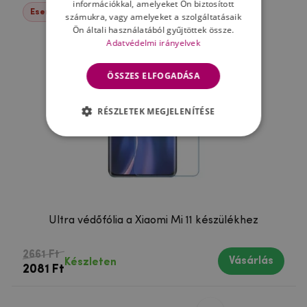
információkkal, amelyeket Ön biztosított
Események -22%
számukra, vagy amelyeket a szolgáltatásaik
Ön általi használatából gyűjtöttek össze.
Adatvédelmi irányelvek
ÖSSZES ELFOGADÁSA
RÉSZLETEK MEGJELENÍTÉSE
Ultra védőfólia a Xiaomi Mi 11 készülékhez
2661 Ft
Vásárlás
Készleten
2081 Ft