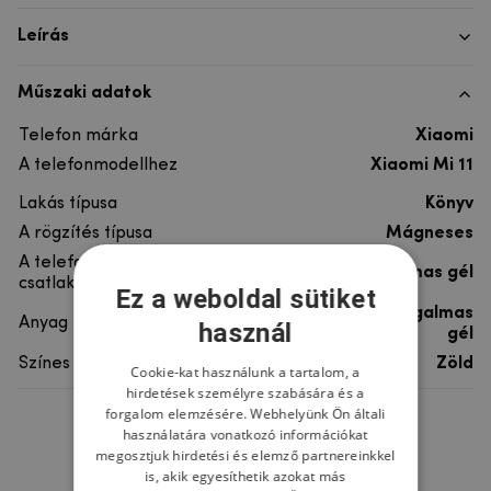
Leírás
Műszaki adatok
Telefon márka
Xiaomi
A telefonmodellhez
Xiaomi Mi 11
Lakás típusa
Könyv
A rögzítés típusa
Mágneses
A telefon
rugalmas gél
csatlakoztatása
Ez a weboldal sütiket
szintetikus bőr, rugalmas
Anyag
használ
gél
Színes
Zöld
Cookie-kat használunk a tartalom, a
hirdetések személyre szabására és a
forgalom elemzésére. Webhelyünk Ön általi
használatára vonatkozó információkat
Ne felejtsd el
megosztjuk hirdetési és elemző partnereinkkel
is, akik egyesíthetik azokat más