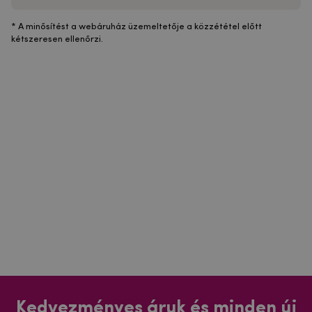
* A minősítést a webáruház üzemeltetője a közzététel előtt
kétszeresen ellenőrzi.
Kedvezményes áruk és minden új