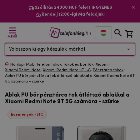
Szállítás 24000 HUF felett INGYENES
Rendelj 12:00-ig! Ma feladjuk!
MENÜ
Válasszon ki egy készülék márkát
Honlap
/
Mobiltelefon tokok, tokok és borítók
/
Xiaomi
/
Xiaomi Redmi Note
/
Xiaomi Redmi Note 9T 5G
/
Pénztárca tokok
/
Ablak PU bőr pénztárca tok átlátszó ablakkal a Xiaomi Redmi Note 9T
5G számára - szürke
Ablak PU bőr pénztárca tok átlátszó ablakkal a
Xiaomi Redmi Note 9T 5G számára - szürke
Események -31%